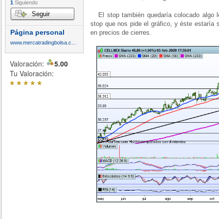
1
Siguiendo
Seguir
El stop también quedaría colocado algo lej
stop que nos pide el gráfico, y éste estaría 
Página personal
en precios de cierres.
www.mercatradingbolsa.com
Valoración:
5.00
Tu Valoración:
*
*
*
*
*