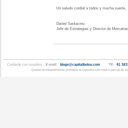
Un saludo cordial a todos y mucha suerte,
Daniel Santacreu
Jefe de Estrategias y Director de Mercatra
Contacte con nosotros:
E-mail:
blogs@capitalbolsa.com
Tlf:
91 383
Queda terminantemente prohibida la reproducción total o parcial de l