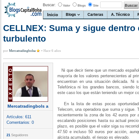
Buscar:
Valor
Blogs
Site
Inicio
Blogs
Carteras
A. Técnico
CELLNEX: Suma y sigue dentro
turbulento
por
Mercatradingbolsa
•
Hace 6 años
Ni que decir tiene que un mercado español 
mayoría de los valores pertenecientes al pri
encuentran en una situación delicada. Ni
Telefónica ni los grandes bancos, siendo los
este caso los que están teniendo un mejor c
En la lista de estas pocas oportunidade
Mercatradingbols a
Telecom, una operadora que suma y sigue. 
recientemente la zona de los 42 euros por a
Artículos:
611
escalando posiciones hasta su actual precio
Comentarios:
0
plazo, es posible que el valor siga su recorri
47.50 e incluso 50 euros por acción, aunq
21
Seguidores
alcista acumulado, el riesgo es elevado.