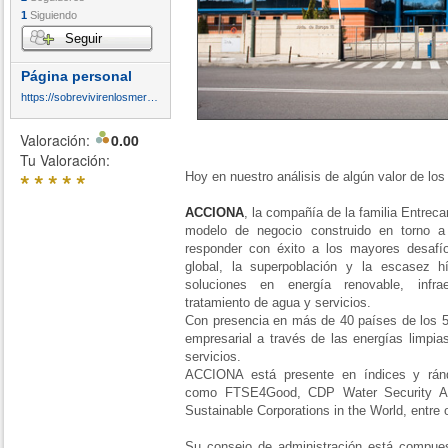
1
Siguiendo
Seguir
Página personal
https://sobrevivirenlosmercados.blogspot.com/
Valoración:
0.00
Tu Valoración:
*
*
*
*
*
Hoy en nuestro análisis de algún valor de lo
ACCIONA
, la compañía de la familia Entrec
modelo de negocio construido en torno a 
responder con éxito a los mayores desafí
global, la superpoblación y la escasez h
soluciones en energía renovable, infrae
tratamiento de agua y servicios.
Con presencia en más de 40 países de los 5 
empresarial a través de las energías limpias
servicios.
ACCIONA está presente en índices y ránqu
como FTSE4Good, CDP Water Security A 
Sustainable Corporations in the World, entre 
Su consejo de administración está compue