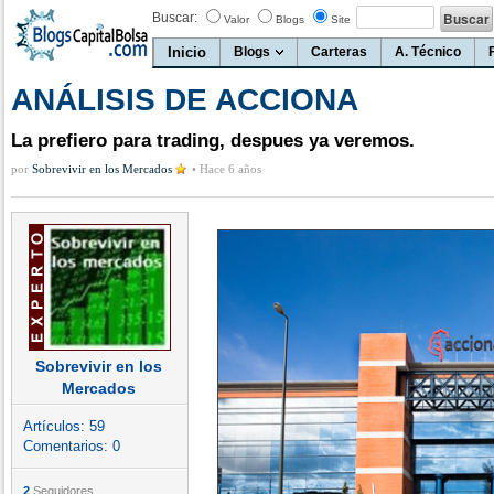
Buscar:
Valor
Blogs
Site
Inicio
Blogs
Carteras
A. Técnico
ANÁLISIS DE ACCIONA
La prefiero para trading, despues ya veremos.
por
Sobrevivir en los Mercados
•
Hace 6 años
Sobrevivir en los
Mercados
Artículos:
59
Comentarios:
0
2
Seguidores