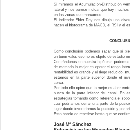
Si miramos el Acumulación-Distribución ve
lateral y nos parece indicar que hay mucho
en las zonas que marcamos.
El indicador Elder Ray nos dibuja una diver
hacen el histograma de MACD, el RSI y el es
CONCLUS
Como conclusión podemos sacar que si bie
un buen valor, eso no es objeto de estudio en
Centrándonos en nuestra hipótesis podemos 
de mercado lo mejor es operar el rango late
rentabilidad es grande y el riego reducido,
estamos en la parte superior donde el ni
cerca.
Por todo ello opino que lo mejor es abrir cort
busca de la parte inferior del canal. En 
estrategias tomando como referencia el sopor
cual podríamos cerrar una parte de la posició
lugar donde invertiríamos la posición y pasar
Esto habría de repetirse hasta que se confirme
José Mª Sánchez
Sobrevivir en los Mercados.Blogs