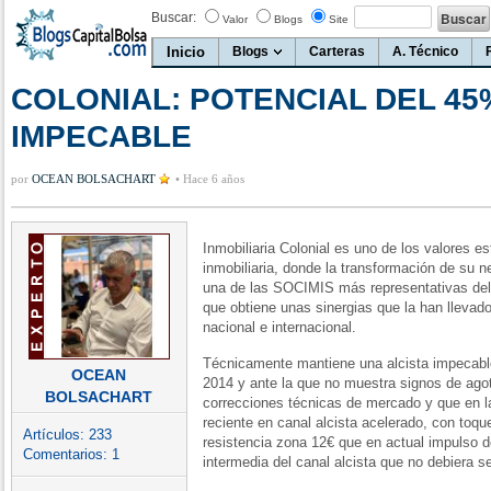
Buscar:
Valor
Blogs
Site
Inicio
Blogs
Carteras
A. Técnico
COLONIAL: POTENCIAL DEL 45
IMPECABLE
por
OCEAN BOLSACHART
•
Hace 6 años
Inmobiliaria Colonial es uno de los valores est
inmobiliaria, donde la transformación de su ne
una de las SOCIMIS más representativas del 
que obtiene unas sinergias que la han llevad
nacional e internacional.
Técnicamente mantiene una alcista impecable
OCEAN
2014 y ante la que no muestra signos de agot
BOLSACHART
correcciones técnicas de mercado y que en l
reciente en canal alcista acelerado, con toqu
Artículos:
233
resistencia zona 12€ que en actual impulso 
Comentarios:
1
intermedia del canal alcista que no debiera 