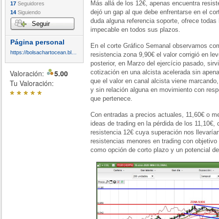
Más allá de los 12€, apenas encuentra resist
17
Seguidores
dejó un gap al que debe enfrentarse en el co
14
Siguiendo
duda alguna referencia soporte, ofrece todas 
Seguir
impecable en todos sus plazos.
Página personal
En el corte Gráfico Semanal observamos como
https://bolsachartocean.blogspot.com/
resistencia zona 9,90€ el valor corrigió en le
posterior, en Marzo del ejercício pasado, sirv
Valoración:
5.00
cotización en una alcista acelerada sin apen
que el valor en canal alcista viene marcando
Tu Valoración:
*
*
*
*
*
y sin relación alguna en movimiento con resp
que pertenece.
Con entradas a precios actuales, 11,60€ o me
ideas de trading en la pérdida de los 11,10€,
resistencia 12€ cuya superación nos llevaría
resistencias menores en trading con objeti
como opción de corto plazo y un potencial de