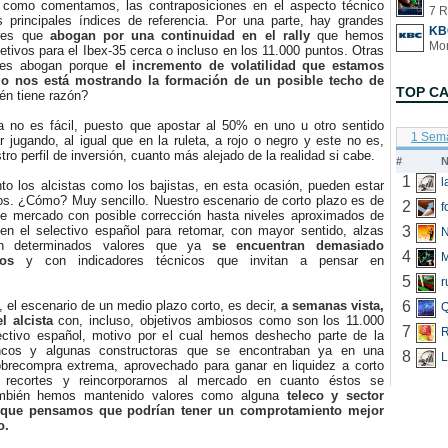
mo comentamos, las contraposiciones en el aspecto técnico
7 R
s principales índices de referencia. Por una parte, hay grandes
KB
ores que
abogan por una continuidad en el rally
que hemos
jetivos para el Ibex-35 cerca o incluso en los 11.000 puntos. Otras
res abogan porque
el incremento de volatilidad que estamos
o nos está mostrando la formación de un posible techo de
TOP C
én tiene razón?
no es fácil, puesto que apostar al 50% en uno u otro sentido
1 Sem
r jugando, al igual que en la ruleta, a rojo o negro y este no es,
ro perfil de inversión, cuanto más alejado de la realidad si cabe.
#
N
1
 los alcistas como los bajistas, en esta ocasión, pueden estar
s. ¿Cómo? Muy sencillo. Nuestro escenario de corto plazo es de
2
f
de mercado con posible corrección hasta niveles aproximados de
en el selectivo español para retomar, con mayor sentido, alzas
3
N
en determinados valores que ya
se encuentran demasiado
4
os
y con indicadores técnicos que invitan a pensar en
5
r
el escenario de un medio plazo corto, es decir,
a semanas vista,
6
Q
l alcista
con, incluso, objetivos ambiosos como son los 11.000
7
R
ectivo español, motivo por el cual hemos deshecho parte de la
ncos y algunas constructoras que se encontraban ya en una
8
L
obrecompra extrema, aprovechado para ganar en liquidez a corto
r recortes y reincorporarnos al mercado en cuanto éstos se
mbién hemos mantenido valores como alguna
teleco y sector
 que pensamos que podrían tener un comprotamiento mejor
o.