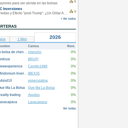
0
azones para ser alcista en las bolsas
C Inversiones
0
Monedas y Efecto “post-Trump”: ¿Un Dólar Americano operando en rangos?
• Ver todos
ARTERAS
2026
ana
1 Mes
ombre
Cartera
Rent.
la bolsa de chencho
chencho
0%
ontcusi
BRUFI
0%
ewexperience
Cerrillo1989
0%
Mindonium Inversions
IBEX35
0%
ubiod10
especulativa
0%
ue Ma La Bolsa
Que Ma La Bolsa
0%
eality trading
Aquiles
0%
avacapaca
Lavacapaca
0%
Ver todas