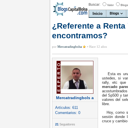
Buscar:
Valor
Blogs
Inicio
Blogs
¿Referente a Renta 
encontramos?
por
Mercatradingbolsa
•
Hace 12 años
Esta es una p
ustedes, si va
rally, etc qu
mercado parec
acostumbrados 
del Sp500 y tam
Mercatradingbols a
valores del se
libre.
Artículos:
611
Hoy, como s
Comentarios:
0
sesión donde l
cruce y cambio 
21
Seguidores