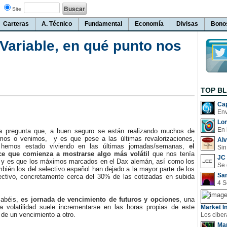
Site
Carteras
A. Técnico
Fundamental
Economía
Divisas
Bono
Variable, en qué punto nos
TOP B
Cap
Lo
En 
regunta que, a buen seguro se están realizando muchos de
mos o venimos, y es que pese a las últimas revalorizaciones,
Al
e hemos estado viviendo en las últimas jornadas/semanas,
el
Sin
e que comienza a mostrarse algo más volátil
que nos tenía
JC 
y es que los máximos marcados en el Dax alemán, así como los
bién los del selectivo español han dejado a la mayor parte de los
San
lectivo, concretamente cerca del 30% de las cotizadas en subida
abéis,
es jornada de vencimiento de futuros y opciones
, una
a volatilidad suele incrementarse en las horas propias de este
Market In
de un vencimiento a otro.
Man