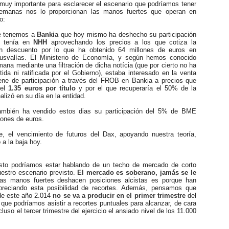
 importante para esclarecer el escenario que podríamos tener
emanas nos lo proporcionan las manos fuertes que operan en
o:
 tenemos a
Bankia
que hoy mismo ha deshecho su participación
 tenía en
NHH
aprovechando los precios a los que cotiza la
n descuento por lo que ha obtenido 64 millones de euros en
lusvalías. El Ministerio de Economía, y según hemos conocido
na mediante una filtración de dicha notícia (que por cierto no ha
ida ni ratificada por el Gobierno), estaba interesado en la venta
ene de participación a través del FROB en Bankia a precios que
 el
1.35 euros por título
y por el que recuperaría el 50% de la
ealizó en su día en la entidad.
mbién ha vendido estos dias su participación del 5% de BME
lones de euros.
 el vencimiento de futuros del Dax, apoyando nuestra teoría,
 a la baja hoy.
sto podríamos estar hablando de un techo de mercado de corto
estro escenario previsto.
El mercado es soberano, jamás se le
las manos fuertes deshacen posiciones alcistas es porque han
preciando esta posibilidad de recortes. Además, pensamos que
 de este año 2.014
no se va a producir en el primer trimestre
del
lo que podríamos asistir a recortes puntuales para alcanzar, de cara
luso el tercer trimestre del ejercicio el ansiado nivel de los 11.000