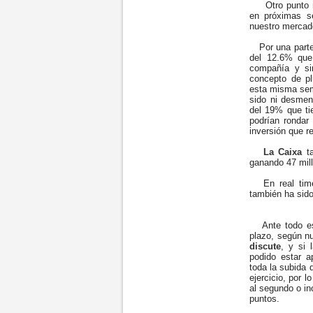
Otro punto muy
en próximas s
nuestro mercad
Por una parte
del 12.6% que
compañía y si
concepto de p
esta misma sema
sido ni desment
del 19% que ti
podrían rondar
inversión que r
La Caixa
ta
ganando 47 mil
En real time,
también ha sido
Ante todo e
plazo, según nu
discute
, y si 
podido estar a
toda la subida
ejercicio, por 
al segundo o inc
puntos.