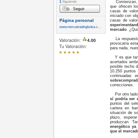
Comienzan, co
1
Siguiendo
que ofrecen lo
Seguir
casas de val
iniciado con ob
Página personal
casas de valo
experimentand
www.mercatradingbolsa.com
mercado
. ¿Qui
La respuesta 
Valoración:
4.00
provocaría esta
Tu Valoración:
para nada, nuest
*
*
*
*
*
Y es que tanto
acertados ambo
posible techo 
10.250 puntos 
continuadas 
sobrecomprad
correcciones.
Por otro lado, 
sí podría ser e
puntos del sel
cartera en ba
situación de s
plazo, espera
produzcan. Ta
energético ya
que el mercad