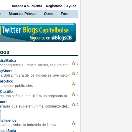
Acceda a su cuenta
Regístrese
Ayuda
s
Materias Primas
Otros
Foro
LOGS
italBolsa
0
Enviar paquetes a Francia: tarifas, seguimiento y ventajas destacadas
ngShort
0
la Bolsa, “fuera de los índices se vive mejor”
varoBlog
0
 artículos publicados
Castillo
0
Se da una señal que el 100% ha originado alzas en las bolsas
tori
0
4 Señales que sugieren un mal comienzo del 3T de la economía EEUU
telligence
0
Los ciberataques sobre la industria de finanzas se han duplicado este año
uel Soria