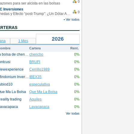
0
azones para ser alcista en las bolsas
C Inversiones
0
Monedas y Efecto “post-Trump”: ¿Un Dólar Americano operando en rangos?
• Ver todos
ARTERAS
2026
ana
1 Mes
ombre
Cartera
Rent.
la bolsa de chencho
chencho
0%
ontcusi
BRUFI
0%
ewexperience
Cerrillo1989
0%
Mindonium Inversions
IBEX35
0%
ubiod10
especulativa
0%
ue Ma La Bolsa
Que Ma La Bolsa
0%
eality trading
Aquiles
0%
avacapaca
Lavacapaca
0%
Ver todas