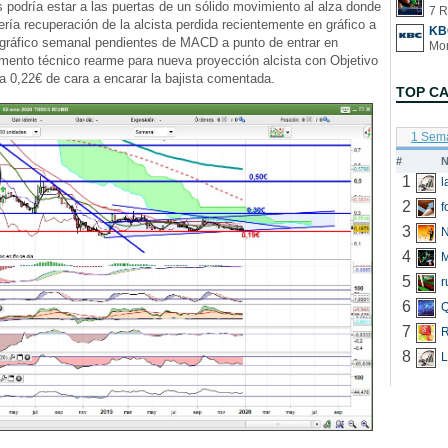
podría estar a las puertas de un sólido movimiento al alza donde
7 R
ería recuperación de la alcista perdida recientemente en gráfico a
KB
 gráfico semanal pendientes de MACD a punto de entrar en
mento técnico rearme para nueva proyección alcista con Objetivo
ona 0,22€ de cara a encarar la bajista comentada.
TOP C
1 Sem
#
N
1
2
f
3
N
4
5
r
6
Q
7
R
8
L