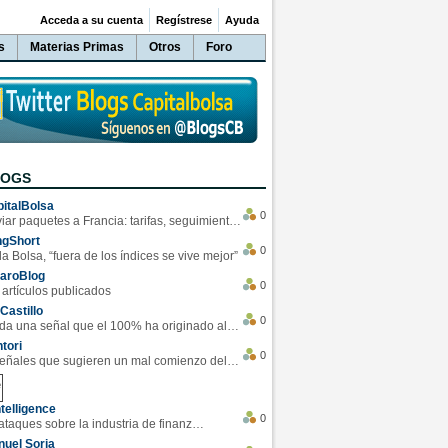
Acceda a su cuenta
Regístrese
Ayuda
s
Materias Primas
Otros
Foro
LOGS
italBolsa
0
Enviar paquetes a Francia: tarifas, seguimiento y ventajas destacadas
ngShort
0
la Bolsa, “fuera de los índices se vive mejor”
varoBlog
0
 artículos publicados
Castillo
0
Se da una señal que el 100% ha originado alzas en las bolsas
tori
0
4 Señales que sugieren un mal comienzo del 3T de la economía EEUU
telligence
0
Los ciberataques sobre la industria de finanzas se han duplicado este año
uel Soria