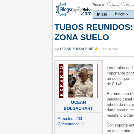
Buscar:
Valor
Blogs
Inicio
Blogs
TUBOS REUNIDOS:
ZONA SUELO
por
OCEAN BOLSACHART
•
Hace 6 años
Los títulos de 
importante zon
un suelo que, t
de 0,14€.
En momento técn
pausado canal a
OCEAN
rebote de ruptu
BOLSACHART
daría paso a te
resistencia cla
Artículos:
233
Comentarios:
1
Con soporte act
en septiembre d