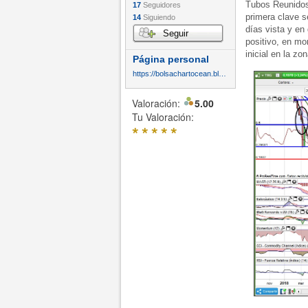
Tubos Reunidos 
17
Seguidores
primera clave s
14
Siguiendo
días vista y en
Seguir
positivo, en mo
inicial en la z
Página personal
https://bolsachartocean.blogspot.com/
Valoración:
5.00
Tu Valoración:
*
*
*
*
*