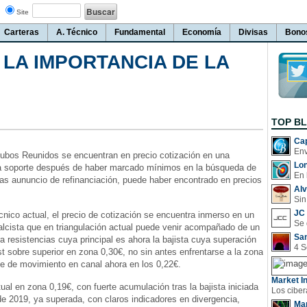
Site
Carteras
A. Técnico
Fundamental
Economía
Divisas
Bono
 LA IMPORTANCIA DE LA
TOP B
Cap
Tubos Reunidos se encuentran en precio cotización en una
Lo
a soporte después de haber marcado mínimos en la búsqueda de
En 
ras aununcio de refinanciación, puede haber encontrado en precios
Al
Sin
JC 
ico actual, el precio de cotización se encuentra inmerso en un
lcista que en triangulación actual puede venir acompañado de un
San
ra resistencias cuya principal es ahora la bajista cuya superación
st sobre superior en zona 0,30€, no sin antes enfrentarse a la zona
ve de movimiento en canal ahora en los 0,22€.
Market In
ual en zona 0,19€, con fuerte acumulación tras la bajista iniciada
e 2019, ya superada, con claros indicadores en divergencia,
Man