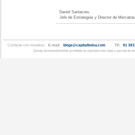
Daniel Santacreu
Jefe de Estrategias y Director de Mercatra
Contacte con nosotros:
E-mail:
blogs@capitalbolsa.com
Tlf:
91 383
Queda terminantemente prohibida la reproducción total o parcial de l