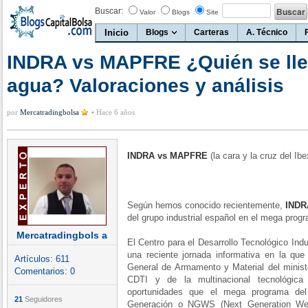
Buscar:
Valor
Blogs
Site
Inicio
Blogs
Carteras
A. Técnico
INDRA vs MAPFRE ¿Quién se llev
agua? Valoraciones y análisis
por
Mercatradingbolsa
•
Hace 6 años
INDRA vs MAPFRE
(la cara y la cruz del Ibe
Según hemos conocido recientemente,
INDR
del grupo industrial español en el mega pro
Mercatradingbols a
El Centro para el Desarrollo Tecnológico Indu
una reciente jornada informativa en la que
Artículos:
611
General de Armamento y Material del minist
Comentarios:
0
CDTI y de la multinacional tecnológica
oportunidades que el mega programa de
21
Seguidores
Generación o NGWS (Next Generation Wea