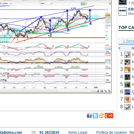
7 R
KB
TOP C
1 Sem
#
N
1
2
f
3
N
4
5
r
6
Q
7
R
8
L
talbolsa.com
Tlf:
91 3833834
Aviso Legal
Política de cookies
Re