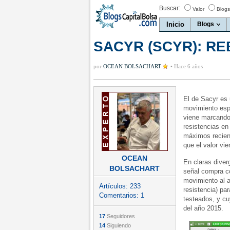
Buscar:
Valor
Blogs
Inicio
Blogs
SACYR (SCYR): RE
por
OCEAN BOLSACHART
•
Hace 6 años
El de Sacyr es 
movimiento espe
viene marcando 
resistencias en
máximos recient
que el valor vi
OCEAN
En claras diver
BOLSACHART
señal compra c
movimiento al a
Artículos:
233
resistencia) par
Comentarios:
1
testeados, y cu
del año 2015.
17
Seguidores
14
Siguiendo