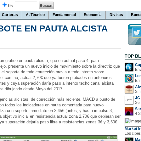
Site
Carteras
A. Técnico
Fundamental
Economía
Divisas
Bono
BOTE EN PAUTA ALCISTA
TOP B
un gráfico en pauta alcista, que en actual paso 4, para
Cap
jo, presenta un nuevo inicio de movimiento sobre la directriz que
el soporte de toda corrección previa a todo intento sobre
Lo
 el camino, actual 2,70€ que ya fueron probados en anteriores
En 
es y cuya superación daría paso a intento techo canal alcista
Al
ene dibujando desde Mayo del 2017.
Sin
JC 
gencias alcistas, de corrección más reciente, MACD a punto de
on todos los indicadores en pauta comentada para nuevo
San
lza con soporte inmediato en 2,45€ (antes, y hasta impulso 3,
a objetivo inicial en resistencia actual zona 2,70€ que debieran ser
ya superación dejaría paso libre a resistencias zonas 3€ y 3,50€
Market In
Man