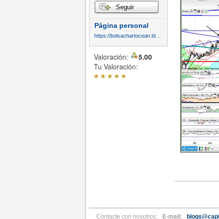
Seguir
Página personal
https://bolsachartocean.blogspot.com/
Valoración:
5.00
Tu Valoración:
*
*
*
*
*
Contacte con nosotros:
E-mail:
blogs@capi