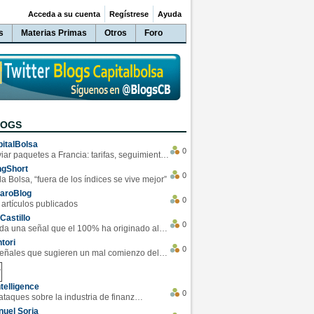
Acceda a su cuenta
Regístrese
Ayuda
s
Materias Primas
Otros
Foro
LOGS
italBolsa
0
Enviar paquetes a Francia: tarifas, seguimiento y ventajas destacadas
ngShort
0
la Bolsa, “fuera de los índices se vive mejor”
varoBlog
0
 artículos publicados
Castillo
0
Se da una señal que el 100% ha originado alzas en las bolsas
tori
0
4 Señales que sugieren un mal comienzo del 3T de la economía EEUU
telligence
0
Los ciberataques sobre la industria de finanzas se han duplicado este año
uel Soria