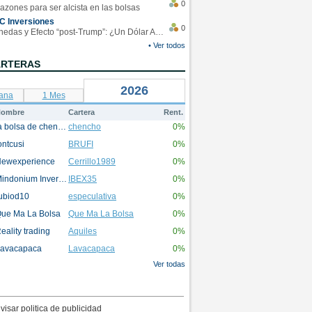
0
azones para ser alcista en las bolsas
C Inversiones
0
Monedas y Efecto “post-Trump”: ¿Un Dólar Americano operando en rangos?
• Ver todos
ARTERAS
2026
ana
1 Mes
ombre
Cartera
Rent.
la bolsa de chencho
chencho
0%
ontcusi
BRUFI
0%
ewexperience
Cerrillo1989
0%
Mindonium Inversions
IBEX35
0%
ubiod10
especulativa
0%
ue Ma La Bolsa
Que Ma La Bolsa
0%
eality trading
Aquiles
0%
avacapaca
Lavacapaca
0%
Ver todas
visar politica de publicidad