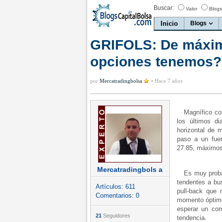
Buscar:
Valor
Blogs
Inicio
Blogs
GRIFOLS: De máxi
opciones tenemos?
por
Mercatradingbolsa
•
Hace 7 años
Magnífico com
los últimos di
horizontal de 
paso a un fuer
27.85, máximos 
Mercatradingbols a
Es muy probabl
tendentes a bu
Artículos:
611
pull-back que
Comentarios:
0
momento óptimo 
esperar un com
21
Seguidores
tendencia.