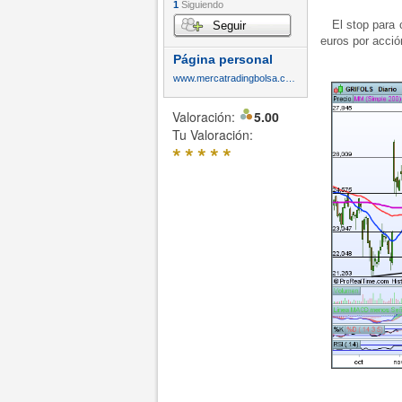
1
Siguiendo
El stop para cu
Seguir
euros por acció
Página personal
www.mercatradingbolsa.com
Valoración:
5.00
Tu Valoración:
*
*
*
*
*