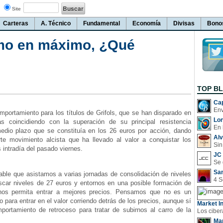
Site
Carteras
A. Técnico
Fundamental
Economía
Divisas
Bono
mo en máximo, ¿Qué
TOP B
Cap
portamiento para los títulos de Grifols, que se han disparado en
Lo
as coincidiendo con la superación de su principal resistencia
En 
medio plazo que se constituía en los 26 euros por acción, dando
Al
te movimiento alcista que ha llevado al valor a conquistar los
Sin
intradía del pasado viernes.
JC 
San
e que asistamos a varias jornadas de consolidación de niveles
scar niveles de 27 euros y entornos en una posible formación de
 nos permita entrar a mejores precios. Pensamos que no es un
para entrar en el valor corriendo detrás de los precios, aunque sí
Market In
portamiento de retroceso para tratar de subirnos al carro de la
Man