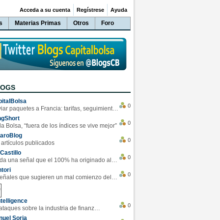
Acceda a su cuenta
Regístrese
Ayuda
s
Materias Primas
Otros
Foro
LOGS
italBolsa
0
Enviar paquetes a Francia: tarifas, seguimiento y ventajas destacadas
ngShort
0
la Bolsa, “fuera de los índices se vive mejor”
varoBlog
0
 artículos publicados
Castillo
0
Se da una señal que el 100% ha originado alzas en las bolsas
tori
0
4 Señales que sugieren un mal comienzo del 3T de la economía EEUU
telligence
0
Los ciberataques sobre la industria de finanzas se han duplicado este año
uel Soria