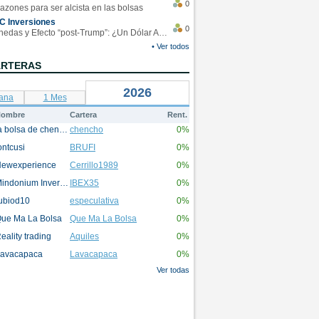
0
azones para ser alcista en las bolsas
C Inversiones
0
Monedas y Efecto “post-Trump”: ¿Un Dólar Americano operando en rangos?
• Ver todos
ARTERAS
2026
ana
1 Mes
ombre
Cartera
Rent.
la bolsa de chencho
chencho
0%
ontcusi
BRUFI
0%
ewexperience
Cerrillo1989
0%
Mindonium Inversions
IBEX35
0%
ubiod10
especulativa
0%
ue Ma La Bolsa
Que Ma La Bolsa
0%
eality trading
Aquiles
0%
avacapaca
Lavacapaca
0%
Ver todas