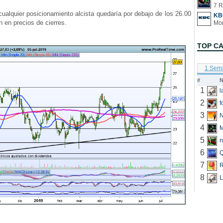
7 R
alquier posicionamiento alcista quedaría por debajo de los 26.00
KB
n en precios de cierres.
TOP C
1 Sem
#
N
1
2
f
3
N
4
5
r
6
Q
7
R
8
L