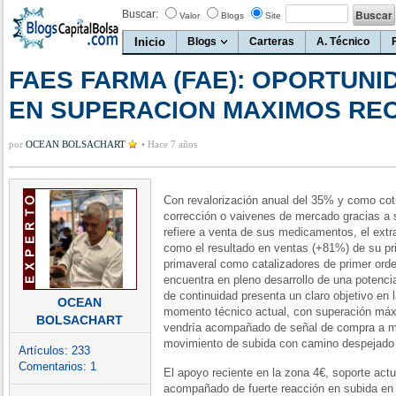
Buscar:
Valor
Blogs
Site
Inicio
Blogs
Carteras
A. Técnico
FAES FARMA (FAE): OPORTUN
EN SUPERACION MAXIMOS RE
por
OCEAN BOLSACHART
•
Hace 7 años
Con revalorización anual del 35% y como cot
corrección o vaivenes de mercado gracias a 
refiere a venta de sus medicamentos, el extra
como el resultado en ventas (+81%) de su pri
primaveral como catalizadores de primer or
encuentra en pleno desarrollo de una potencia
de continuidad presenta un claro objetivo en 
OCEAN
momento técnico actual, con superación máxi
BOLSACHART
vendría acompañado de señal de compra a m
movimiento de subida con camino despejado 
Artículos:
233
Comentarios:
1
El apoyo reciente en la zona 4€, soporte actu
acompañado de fuerte reacción en subida en 