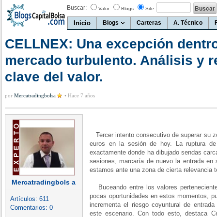
Buscar:
Valor
Blogs
Site
Inicio
Blogs
Carteras
A. Técnico
CELLNEX: Una excepción dentro
mercado turbulento. Análisis y r
clave del valor.
por
Mercatradingbolsa
•
Hace 7 años
Tercer intento consecutivo de superar su z
euros en la sesión de hoy. La ruptura de
exactamente donde ha dibujado sendas carcas
sesiones, marcaría de nuevo la entrada en su
estamos ante una zona de cierta relevancia t
Mercatradingbols a
Buceando entre los valores perteneciente
pocas oportunidades en estos momentos, pues
Artículos:
611
incrementa el riesgo coyuntural de entrada
Comentarios:
0
este escenario. Con todo esto, destaca C