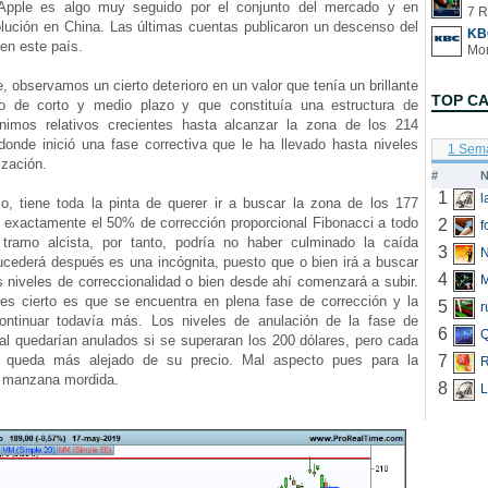
 Apple es algo muy seguido por el conjunto del mercado y en
7 R
olución en China. Las últimas cuentas publicaron un descenso del
KB
en este país.
bservamos un cierto deterioro en un valor que tenía un brillante
TOP C
co de corto y medio plazo y que constituía una estructura de
imos relativos crecientes hasta alcanzar la zona de los 214
donde inició una fase correctiva que le ha llevado hasta niveles
1 Sem
ización.
#
N
1
 tiene toda la pinta de querer ir a buscar la zona de los 177
s exactamente el 50% de corrección proporcional Fibonacci a todo
2
f
 tramo alcista, por tanto, podría no haber culminado la caída
3
N
ucederá después es una incógnita, puesto que o bien irá a buscar
4
s niveles de correccionalidad o bien desde ahí comenzará a subir.
es cierto es que se encuentra en plena fase de corrección y la
5
r
ontinuar todavía más. Los niveles de anulación de la fase de
6
Q
al quedarían anulados si se superaran los 200 dólares, pero cada
l queda más alejado de su precio. Mal aspecto pues para la
7
R
 manzana mordida.
8
L