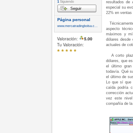
1
Siguiendo
resultados de
especial su ev
Seguir
22% en ventas 
Página personal
Técnicamente, o
www.mercatradingbolsa.com
aspecto técni
máximos y mín
Valoración:
5.00
dólares desde 
Tu Valoración:
actuales de cot
*
*
*
*
*
A corto plazo,
dólares, que e
el último gran
todavía. Qué s
el último de su
Lo que sí que 
caída podría c
corrección actu
vez este nive
compañía de la