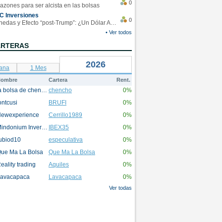
0
azones para ser alcista en las bolsas
C Inversiones
0
Monedas y Efecto “post-Trump”: ¿Un Dólar Americano operando en rangos?
• Ver todos
ARTERAS
2026
ana
1 Mes
ombre
Cartera
Rent.
la bolsa de chencho
chencho
0%
ontcusi
BRUFI
0%
ewexperience
Cerrillo1989
0%
Mindonium Inversions
IBEX35
0%
ubiod10
especulativa
0%
ue Ma La Bolsa
Que Ma La Bolsa
0%
eality trading
Aquiles
0%
avacapaca
Lavacapaca
0%
Ver todas