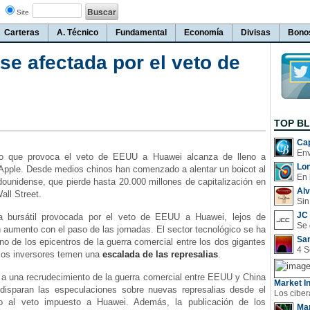
Site
Carteras
A. Técnico
Fundamental
Economía
Divisas
Bono
e afectada por el veto de
TOP B
Cap
que provoca el veto de EEUU a Huawei alcanza de lleno a
Lo
Apple. Desde medios chinos han comenzado a alentar un boicot al
En 
dounidense, que pierde hasta 20.000 millones de capitalización en
Al
all Street.
Sin
JC 
ursátil provocada por el veto de EEUU a Huawei, lejos de
n aumento con el paso de las jornadas. El sector tecnológico se ha
San
no de los epicentros de la guerra comercial entre los dos gigantes
los inversores temen una
escalada de las represalias
.
una recrudecimiento de la guerra comercial entre EEUU y China
Market In
disparan las especulaciones sobre nuevas represalias desde el
ico al veto impuesto a Huawei. Además, la publicación de los
Man