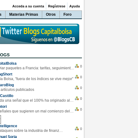
Acceda a su cuenta
Regístrese
Ayuda
s
Materias Primas
Otros
Foro
LOGS
italBolsa
0
Enviar paquetes a Francia: tarifas, seguimiento y ventajas destacadas
ngShort
0
la Bolsa, “fuera de los índices se vive mejor”
varoBlog
0
 artículos publicados
Castillo
0
Se da una señal que el 100% ha originado alzas en las bolsas
tori
0
4 Señales que sugieren un mal comienzo del 3T de la economía EEUU
telligence
0
Los ciberataques sobre la industria de finanzas se han duplicado este año
uel Soria