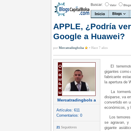
Buscar:
Valor
Blogs
Inicio
Blogs
APPLE, ¿Podría vers
Google a Huawei?
por
Mercatradingbolsa
•
Hace 7 años
El terremoto 
gigantes como 
fabricante esta
la apertura de W
La tormenta b
disiparse, va e
Mercatradingbols a
convertido en u
económicos, y 
Artículos:
611
Comentarios:
0
Los temores a 
se agravan, y 
21
Seguidores
gigante asiát