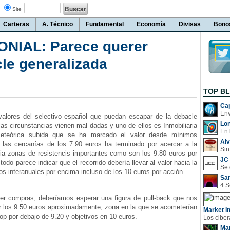
Site
Carteras
A. Técnico
Fundamental
Economía
Divisas
Bono
NIAL: Parece querer
le generalizada
TOP B
Cap
ores del selectivo español que puedan escapar de la debacle
Lo
las circunstancias vienen mal dadas y uno de ellos es Inmobiliaria
En 
meteórica subida que se ha marcado el valor desde mínimos
Al
n las cercanías de los 7.90 euros ha terminado por acercar a la
Sin
cia zonas de resistencis importantes como son los 9.80 euros por
JC 
odo parece indicar que el recorrido debería llevar al valor hacia la
 interanuales por encima incluso de los 10 euros por acción.
San
 compras, deberíamos esperar una figura de pull-back que nos
ar los 9.50 euros aproximadamente, zona en la que se acometerían
Market In
p por debajo de 9.20 y objetivos en 10 euros.
Man