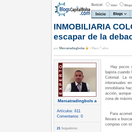
Buscar:
Valor
Blogs
Inicio
Blogs
INMOBILIARIA COLO
escapar de la debac
por
Mercatradingbolsa
•
Hace 7 años
Hay pocos val
bajista cuando 
Colonial. La 
interanuales e
inmobiliaria ha
acción, aunque t
zona de máximos
Mercatradingbols a
Artículos:
611
Para acometer
Comentarios:
0
llevara a busc
compras con sto
21
Seguidores