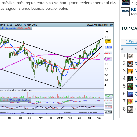
óviles más representativas se han girado recientemente al alza
7 R
vas siguen siendo buenas para el valor.
KB
TOP C
1 Sem
#
N
1
2
f
3
N
4
5
r
6
Q
7
R
8
L