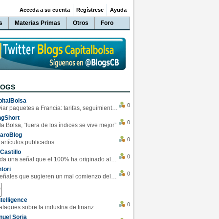
Acceda a su cuenta
Regístrese
Ayuda
s
Materias Primas
Otros
Foro
LOGS
italBolsa
0
Enviar paquetes a Francia: tarifas, seguimiento y ventajas destacadas
ngShort
0
la Bolsa, “fuera de los índices se vive mejor”
varoBlog
0
 artículos publicados
Castillo
0
Se da una señal que el 100% ha originado alzas en las bolsas
tori
0
4 Señales que sugieren un mal comienzo del 3T de la economía EEUU
telligence
0
Los ciberataques sobre la industria de finanzas se han duplicado este año
uel Soria