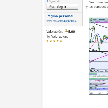
1
Siguiendo
Sus 3 medias m
y las perspecti
Seguir
Página personal
www.mercatradingbolsa.com
Valoración:
5.00
Tu Valoración:
*
*
*
*
*