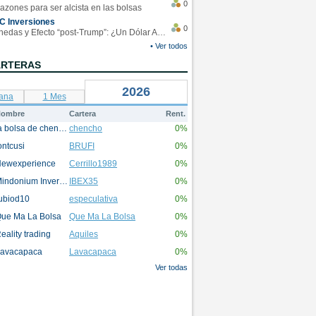
0
azones para ser alcista en las bolsas
C Inversiones
0
Monedas y Efecto “post-Trump”: ¿Un Dólar Americano operando en rangos?
• Ver todos
ARTERAS
2026
ana
1 Mes
ombre
Cartera
Rent.
la bolsa de chencho
chencho
0%
ontcusi
BRUFI
0%
ewexperience
Cerrillo1989
0%
Mindonium Inversions
IBEX35
0%
ubiod10
especulativa
0%
ue Ma La Bolsa
Que Ma La Bolsa
0%
eality trading
Aquiles
0%
avacapaca
Lavacapaca
0%
Ver todas