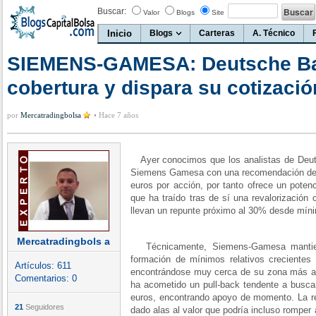
Buscar:
Valor
Blogs
Site
Inicio
Blogs
Carteras
A. Técnico
SIEMENS-GAMESA: Deutsche Ban
cobertura y dispara su cotizació
por
Mercatradingbolsa
•
Hace 7 años
Ayer conocimos que los analistas de Deuts
Siemens Gamesa con una recomendación de c
euros por acción, por tanto ofrece un potenc
que ha traído tras de sí una revalorización 
llevan un repunte próximo al 30% desde míni
Mercatradingbols a
Técnicamente, Siemens-Gamesa mantiene
formación de mínimos relativos crecientes 
Artículos:
611
encontrándose muy cerca de su zona más alt
Comentarios:
0
ha acometido un pull-back tendente a buscar
euros, encontrando apoyo de momento. La 
21
Seguidores
dado alas al valor que podría incluso romper