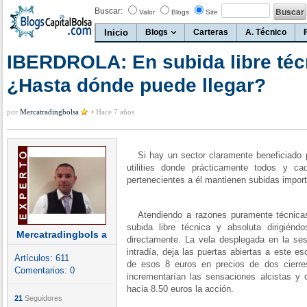
Buscar:
Valor
Blogs
Site
Inicio
Blogs
Carteras
A. Técnico
IBERDROLA: En subida libre téc
¿Hasta dónde puede llegar?
por
Mercatradingbolsa
•
Hace 7 años
Si hay un sector claramente beneficiado po
utilities donde prácticamente todos y ca
pertenecientes a él mantienen subidas impor
Atendiendo a razones puramente técnicas, 
subida libre técnica y absoluta dirigién
Mercatradingbols a
directamente. La vela desplegada en la se
intradía, deja las puertas abiertas a este 
Artículos:
611
de esos 8 euros en precios de dos cierr
Comentarios:
0
incrementarían las sensaciones alcistas y 
hacia 8.50 euros la acción.
21
Seguidores