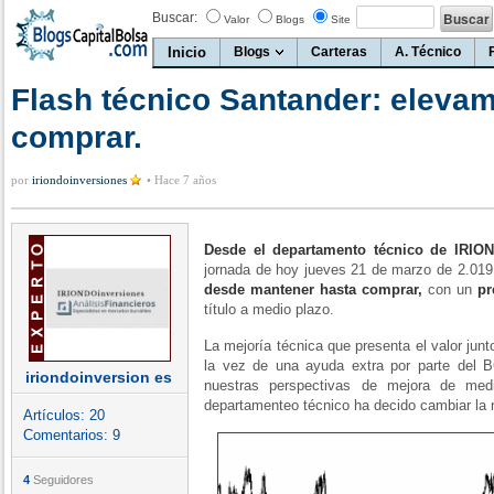
Buscar:
Valor
Blogs
Site
Inicio
Blogs
Carteras
A. Técnico
Flash técnico Santander: eleva
comprar.
por
iriondoinversiones
•
Hace 7 años
Desde el departamento técnico de IRI
jornada de hoy jueves 21 de marzo de 2.01
desde mantener hasta comprar,
con un
pre
título a medio plazo.
La mejoría técnica que presenta el valor ju
la vez de una ayuda extra por parte del 
iriondoinversion es
nuestras perspectivas de mejora de medi
departamenteo técnico ha decido cambiar la 
Artículos:
20
Comentarios:
9
4
Seguidores