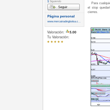
1
Siguiendo
Para cualquier
Seguir
el stop quedar
cierres.
Página personal
www.mercatradingbolsa.com
Valoración:
5.00
Tu Valoración:
*
*
*
*
*