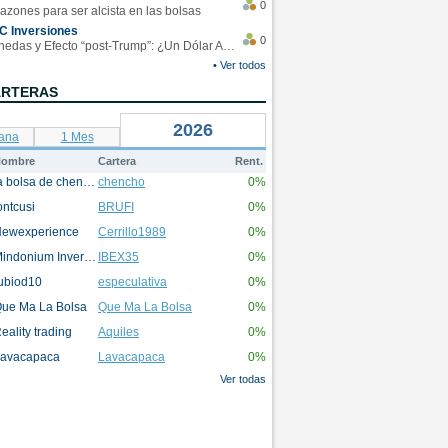
0
azones para ser alcista en las bolsas
C Inversiones
0
Monedas y Efecto “post-Trump”: ¿Un Dólar Americano operando en rangos?
• Ver todos
ARTERAS
2026
ana
1 Mes
ombre
Cartera
Rent.
la bolsa de chencho
chencho
0%
ontcusi
BRUFI
0%
ewexperience
Cerrillo1989
0%
Mindonium Inversions
IBEX35
0%
ubiod10
especulativa
0%
ue Ma La Bolsa
Que Ma La Bolsa
0%
eality trading
Aquiles
0%
avacapaca
Lavacapaca
0%
Ver todas