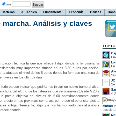
Site
Carteras
A. Técnico
Fundamental
Economía
Divisas
Bono
 marcha. Análisis y claves
TOP B
Cap
Lo
ituación técnica la que nos ofrece Talgo, donde la ferroviaria ha
En 
esistencia muy importante situada en los 5.80 euros por acción,
Al
 ha atacado el nivel de los 6 euros donde ha formado una zona de
Sin
e niveles en los últimos dias.
JC 
todo parece indicar que podríamos iniciar un nuevo tramo al alza.
San
anchura del último de los laterales que se observan (desde 5.23 a
 un precio objetivo en niveles de 6.60 aproximadamente donde
e el precio en las próximas semanas, por lo que el potencial alcista
ía se antoja interesante, algo que nos ha motivado para el análisis
Market In
nfeccionando.
Man