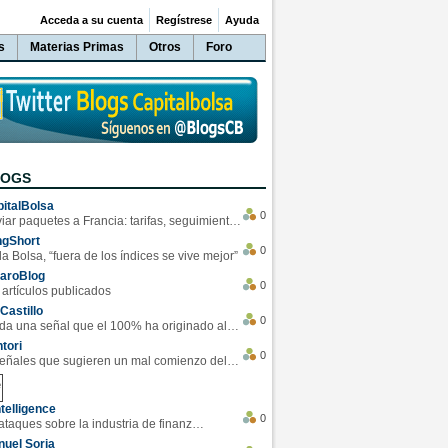
Acceda a su cuenta
Regístrese
Ayuda
s
Materias Primas
Otros
Foro
LOGS
italBolsa
0
Enviar paquetes a Francia: tarifas, seguimiento y ventajas destacadas
ngShort
0
la Bolsa, “fuera de los índices se vive mejor”
varoBlog
0
 artículos publicados
Castillo
0
Se da una señal que el 100% ha originado alzas en las bolsas
tori
0
4 Señales que sugieren un mal comienzo del 3T de la economía EEUU
telligence
0
Los ciberataques sobre la industria de finanzas se han duplicado este año
uel Soria