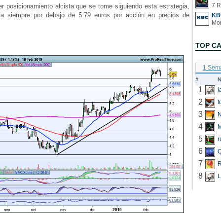
7 R
 posicionamiento alcista que se tome siguiendo esta estrategia,
ía siempre por debajo de 5.79 euros por acción en precios de
KB
TOP C
1 Sem
#
N
1
2
f
3
N
4
5
r
6
Q
7
R
8
L