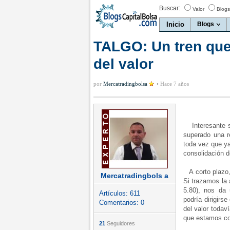
Buscar:
Valor
Blogs
Inicio
Blogs
TALGO: Un tren que
del valor
por
Mercatradingbolsa
•
Hace 7 años
Interesante s
superado una r
toda vez que ya
consolidación d
A corto plazo, 
Mercatradingbols a
Si trazamos la 
5.80), nos da
Artículos:
611
podría dirigirs
Comentarios:
0
del valor todav
que estamos co
21
Seguidores