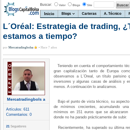
Buscar:
Valor
Blogs
Site
Inicio
Blogs
Carteras
A. Técnico
L´Oréal: Estrategia de trading, 
estamos a tiempo?
por
Mercatradingbolsa
•
Hace 7 años
Teniendo en cuenta el comportamiento técn
gran capitalización tanto de Europa com
observamos a L´Oreal, un título parisino 
inversores y algunas casas de análisis y e
menos. A continuación lo analizamos.
Mercatradingbols a
Bajo el punto de vista técnico, su aspecto
de mínimos crecientes, acumulando una 
Artículos:
611
mínimos en 151 euros que se alcanzaron a
Comentarios:
0
donde no ha parado prácticamente de subir.
21
Seguidores
Recientemente, ha superado su última resi