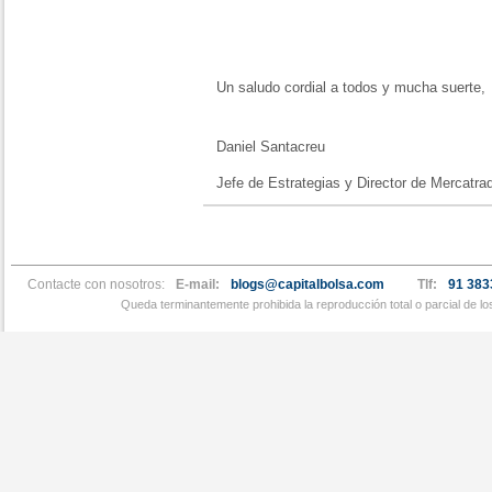
Un saludo cordial a todos y mucha suerte,
Daniel Santacreu
Jefe de Estrategias y Director de Mercatra
Contacte con nosotros:
E-mail:
blogs@capitalbolsa.com
Tlf:
91 383
Queda terminantemente prohibida la reproducción total o parcial de l