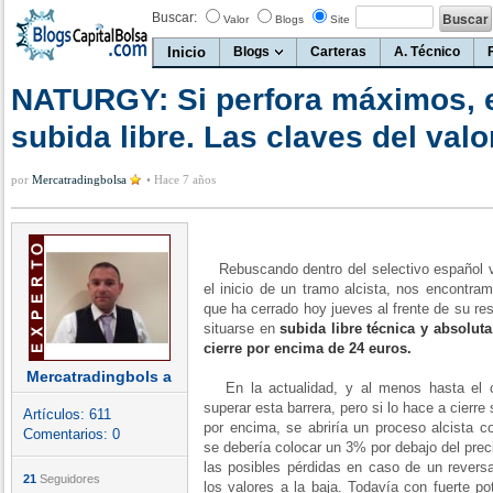
Buscar:
Valor
Blogs
Site
Inicio
Blogs
Carteras
A. Técnico
NATURGY: Si perfora máximos, e
subida libre. Las claves del valo
por
Mercatradingbolsa
•
Hace 7 años
Rebuscando dentro del selectivo español 
el inicio de un tramo alcista, nos encontra
que ha cerrado hoy jueves al frente de su re
situarse en
subida libre técnica y absoluta
cierre por encima de 24 euros.
Mercatradingbols a
En la actualidad, y al menos hasta el c
superar esta barrera, pero si lo hace a cierre
Artículos:
611
por encima, se abriría un proceso alcista c
Comentarios:
0
se debería colocar un 3% por debajo del preci
las posibles pérdidas en caso de un reversa
21
Seguidores
los valores a la baja. Todavía con fuerte pot