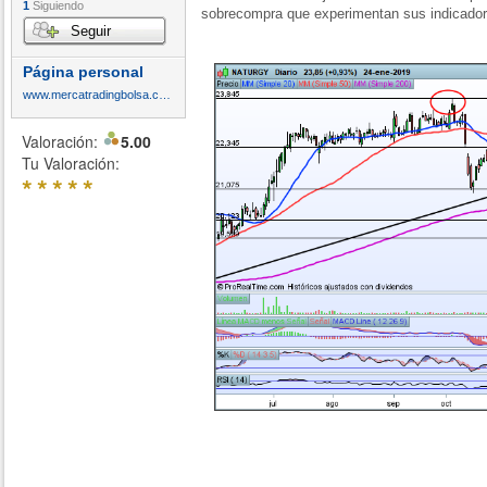
1
Siguiendo
sobrecompra que experimentan sus indicador
Seguir
Página personal
www.mercatradingbolsa.com
Valoración:
5.00
Tu Valoración:
*
*
*
*
*