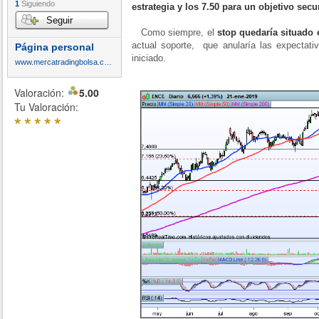
1
Siguiendo
estrategia y los 7.50 para un objetivo secu
Seguir
Como siempre, el
stop quedaría situado 
actual soporte, que anularía las expectati
Página personal
iniciado.
www.mercatradingbolsa.com
Valoración:
5.00
Tu Valoración:
*
*
*
*
*