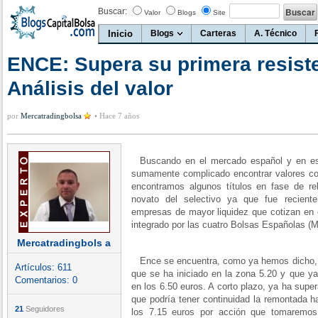
Buscar:
Valor
Blogs
Site
Inicio
Blogs
Carteras
A. Técnico
ENCE: Supera su primera resiste
Análisis del valor
por
Mercatradingbolsa
•
Hace 7 años
Buscando en el mercado español y en esp
sumamente complicado encontrar valores con
encontramos algunos títulos en fase de r
novato del selectivo ya que fue recient
empresas de mayor liquidez que cotizan en e
integrado por las cuatro Bolsas Españolas (M
Mercatradingbols a
Ence se encuentra, como ya hemos dicho, en
Artículos:
611
que se ha iniciado en la zona 5.20 y que ya
Comentarios:
0
en los 6.50 euros. A corto plazo, ya ha supe
que podría tener continuidad la remontada h
21
Seguidores
los 7.15 euros por acción que tomarem