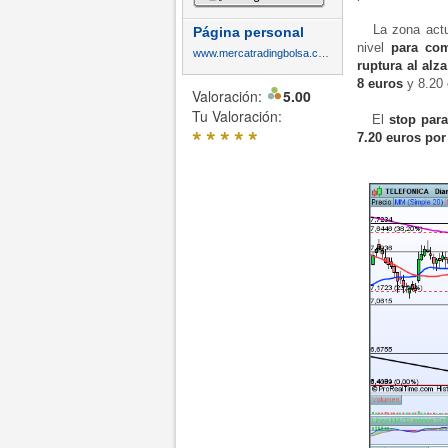
La zona actu
Página personal
nivel
para come
www.mercatradingbolsa.com
ruptura al alz
8 euros
y 8.20
Valoración:
5.00
Tu Valoración:
El
stop para
*
*
*
*
*
7.20 euros por