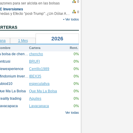
0
azones para ser alcista en las bolsas
C Inversiones
0
Monedas y Efecto “post-Trump”: ¿Un Dólar Americano operando en rangos?
• Ver todos
ARTERAS
2026
ana
1 Mes
ombre
Cartera
Rent.
la bolsa de chencho
chencho
0%
ontcusi
BRUFI
0%
ewexperience
Cerrillo1989
0%
Mindonium Inversions
IBEX35
0%
ubiod10
especulativa
0%
ue Ma La Bolsa
Que Ma La Bolsa
0%
eality trading
Aquiles
0%
avacapaca
Lavacapaca
0%
Ver todas