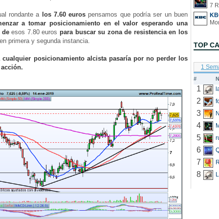
7 R
al rondante a
los 7.60 euros
pensamos que podría ser un buen
KB
nzar a tomar posicionamiento en el valor esperando una
a de
esos 7.80 euros
para buscar su zona de resistencia en los
 en primera y segunda instancia.
TOP C
 cualquier posicionamiento alcista pasaría por no perder los
 acción.
1 Sem
#
N
1
2
f
3
N
4
5
r
6
Q
7
R
8
L