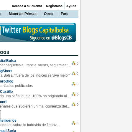
Acceda a su cuenta
Regístrese
Ayuda
s
Materias Primas
Otros
Foro
LOGS
italBolsa
0
Enviar paquetes a Francia: tarifas, seguimiento y ventajas destacadas
ngShort
0
la Bolsa, “fuera de los índices se vive mejor”
varoBlog
0
 artículos publicados
Castillo
0
Se da una señal que el 100% ha originado alzas en las bolsas
tori
0
4 Señales que sugieren un mal comienzo del 3T de la economía EEUU
telligence
0
Los ciberataques sobre la industria de finanzas se han duplicado este año
uel Soria