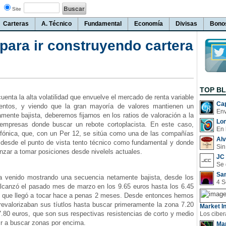
Site
Carteras
A. Técnico
Fundamental
Economía
Divisas
Bono
ara ir construyendo cartera
TOP B
nta la alta volatilidad que envuelve el mercado de renta variable
Cap
ntos, y viendo que la gran mayoría de valores mantienen un
mente bajista, deberemos fijarnos en los ratios de valoración a la
Lo
 empresas donde buscar un rebote cortoplacista. En este caso,
En 
fónica, que, con un Per 12, se sitúa como una de las compañías
Al
 desde el punto de vista tento técnico como fundamental y donde
Sin
zar a tomar posiciones desde nivelels actuales.
JC 
San
 venido mostrando una secuencia netamente bajista, desde los
canzó el pasado mes de marzo en los 9.65 euros hasta los 6.45
 que llegó a tocar hace a penas 2 meses. Desde entonces hemos
revalorizaban sus tíutlos hasta buscar primeramente la zona 7.20
Market In
.80 euros, que son sus respectivas resistencias de corto y medio
ir a buscar zonas por encima.
Man