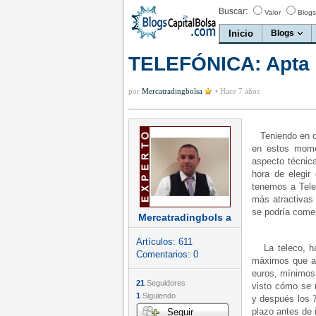
Buscar:
Valor
Blogs
Inicio
Blogs
TELEFÓNICA: Apta p
por
Mercatradingbolsa
•
Hace 7 años
Teniendo en cue
en estos mome
aspecto técnica
hora de elegir
tenemos a Tele
más atractivas
se podría comen
Mercatradingbols a
Artículos:
611
La teleco, ha
Comentarios:
0
máximos que al
euros, mínimos
21
Seguidores
visto cómo se 
1
Siguiendo
y después los 7
plazo antes de 
Seguir