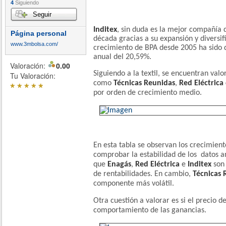
4
Siguiendo
Seguir
Inditex
, sin duda es la mejor compañía d
Página personal
década gracias a su expansión y diversif
www.3mbolsa.com/
crecimiento de BPA desde 2005 ha sido 
anual del 20,59%.
Valoración:
0.00
Siguiendo a la textil, se encuentran valo
Tu Valoración:
*
*
*
*
*
como
Técnicas Reunidas
,
Red Eléctrica
por orden de crecimiento medio.
En esta tabla se observan los crecimien
comprobar la estabilidad de los datos an
que
Enagás
,
Red Eléctrica
e
Inditex
son
de rentabilidades. En cambio,
Técnicas 
componente más volátil.
Otra cuestión a valorar es si el precio de
comportamiento de las ganancias.