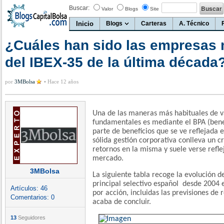
Buscar:
Valor
Blogs
Site
Inicio
Blogs
Carteras
A. Técnico
¿Cuáles han sido las empresas 
del IBEX-35 de la última década
por
3MBolsa
•
Hace 12 años
Una de las maneras más habituales de v
fundamentales es mediante el BPA (benefi
parte de beneficios que se ve reflejada e
sólida gestión corporativa conlleva un c
retornos en la misma y suele verse refle
mercado.
3MBolsa
La siguiente tabla recoge la evolución d
principal selectivo español desde 2004 
Artículos:
46
por acción, incluidas las previsiones de
Comentarios:
0
acaba de concluir.
13
Seguidores