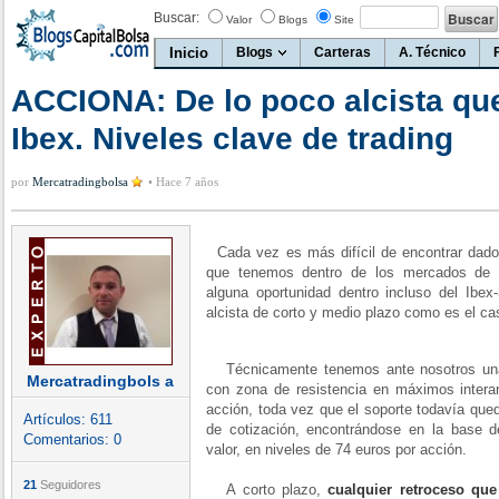
Buscar:
Valor
Blogs
Site
Inicio
Blogs
Carteras
A. Técnico
ACCIONA: De lo poco alcista qu
Ibex. Niveles clave de trading
por
Mercatradingbolsa
•
Hace 7 años
Cada vez es más difícil de encontrar dado 
que tenemos dentro de los mercados de re
alguna oportunidad dentro incluso del Ibex
alcista de corto y medio plazo como es el ca
Técnicamente tenemos ante nosotros una 
Mercatradingbols a
con zona de resistencia en máximos intera
acción, toda vez que el soporte todavía qued
Artículos:
611
de cotización, encontrándose en la base de
Comentarios:
0
valor, en niveles de 74 euros por acción.
21
Seguidores
A corto plazo,
cualquier retroceso que