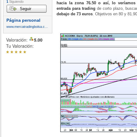
1
Siguiendo
hacia la zona 76.50 o así, lo veríamo
entrada para trading
de corto plazo, busca
Seguir
debajo de 73 euros
. Objetivos en 80 y 81.9
Página personal
www.mercatradingbolsa.com
Valoración:
5.00
Tu Valoración:
*
*
*
*
*