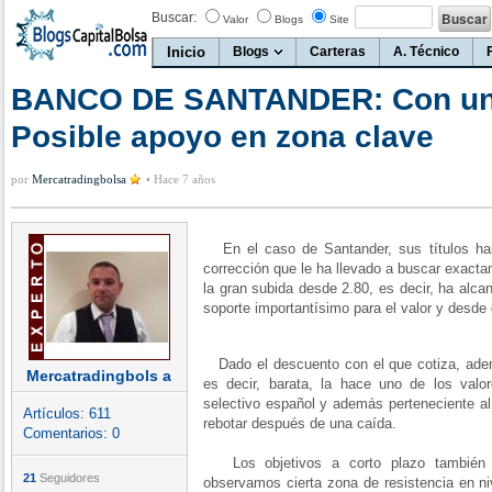
Buscar:
Valor
Blogs
Site
Inicio
Blogs
Carteras
A. Técnico
BANCO DE SANTANDER: Con un 
Posible apoyo en zona clave
por
Mercatradingbolsa
•
Hace 7 años
En el caso de Santander, sus títulos ha
corrección que le ha llevado a buscar exact
la gran subida desde 2.80, es decir, ha alca
soporte importantísimo para el valor y desd
Dado el descuento con el que cotiza, ade
Mercatradingbols a
es decir, barata, la hace uno de los valo
selectivo español y además perteneciente al 
Artículos:
611
rebotar después de una caída.
Comentarios:
0
Los objetivos a corto plazo también s
21
Seguidores
observamos cierta zona de resistencia en ni