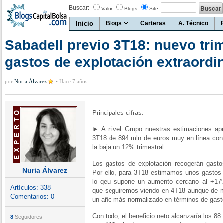
Buscar:
Valor
Blogs
Site
Inicio
Blogs
Carteras
A. Técnico
Sabadell previo 3T18: nuevo tri
gastos de explotación extraordin
por
Nuria Álvarez
•
Hace 7 años
Principales cifras:
► A nivel Grupo nuestras estimaciones ap
3T18 de 894 mln de euros muy en línea con
la baja un 12% trimestral.
Los gastos de explotación recogerán gasto
Nuria Álvarez
Por ello, para 3T18 estimamos unos gastos 
lo qeu supone un aumento cercano al +17% 
Artículos:
338
que seguiremos viendo en 4T18 aunque de m
Comentarios:
0
un año más normalizado en términos de gast
Con todo, el beneficio neto alcanzaría los 8
8
Seguidores