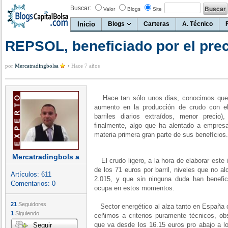
Buscar:
Valor
Blogs
Site
Inicio
Blogs
Carteras
A. Técnico
REPSOL, beneficiado por el prec
por
Mercatradingbolsa
•
Hace 7 años
Hace tan sólo unos dias, conocimos que 
aumento en la producción de crudo con el
barriles diarios extraídos, menor preci
finalmente, algo que ha alentado a empre
materia primera gran parte de sus benefícios.
Mercatradingbols a
El crudo ligero, a la hora de elaborar este 
de los 71 euros por barril, niveles que no 
Artículos:
611
2.015, y que sin ninguna duda han benef
Comentarios:
0
ocupa en estos momentos.
21
Seguidores
Sector energético al alza tanto en España c
1
Siguiendo
ceñimos a criterios puramente técnicos, ob
que va desde los 16.15 euros pro abajo a lo
Seguir