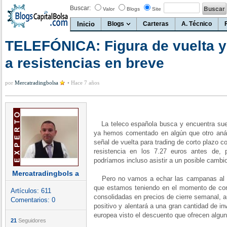
Buscar:
Valor
Blogs
Site
Inicio
Blogs
Carteras
A. Técnico
TELEFÓNICA: Figura de vuelta y
a resistencias en breve
por
Mercatradingbolsa
•
Hace 7 años
La teleco española busca y encuentra sue
ya hemos comentado en algún que otro anális
señal de vuelta para trading de corto plazo c
resistencia en los 7.27 euros antes de, 
podríamos incluso asistir a un posible cambio
Mercatradingbols a
Pero no vamos a echar las campanas al vu
que estamos teniendo en el momento de conf
Artículos:
611
consolidadas en precios de cierre semanal, 
Comentarios:
0
positivo y alentará a una gran cantidad de i
europea visto el descuento que ofrecen algun
21
Seguidores