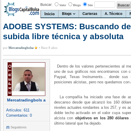
Buscar:
Valor
Blogs
Site
Inicio
Blogs
Carteras
A. Técnico
ADOBE SYSTEMS: Buscando de 
subida libre técnica y absoluta
por
Mercatradingbolsa
•
Hace 8 años
Dentro de los valores pertenecientes al m
uno de sus gráficos nos encontramos con 
Paypal, Texas Instruments... donde sus 
posiciones alcistas, pero nos quedamos con
La compañía ha iniciado una fase de as
Mercatradingbols a
descanso desde que alcanzó los 160 dólares
niveles actuales rondantes a los 257, y es 
Artículos:
611
doble techo activado en el valor cuya supe
Comentarios:
0
alcista con
objetivos en los 280 dólares 
último lateral que ha dejado.
21
Seguidores