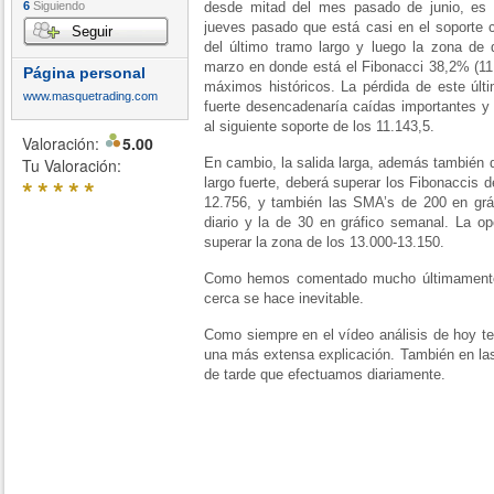
6
Siguiendo
desde mitad del mes pasado de junio, es p
jueves pasado que está casi en el soporte 
Seguir
del último tramo largo y luego la zona de
marzo en donde está el Fibonacci 38,2% (11.
Página personal
máximos históricos. La pérdida de este úl
www.masquetrading.com
fuerte desencadenaría caídas importantes y 
al siguiente soporte de los 11.143,5.
Valoración:
5.00
Tu Valoración:
En cambio, la salida larga, además también 
*
*
*
*
*
largo fuerte, deberá superar los Fibonaccis d
12.756, y también las SMA’s de 200 en gráf
diario y la de 30 en gráfico semanal. La o
superar la zona de los 13.000-13.150.
Como hemos comentado mucho últimamente 
cerca se hace inevitable.
Como siempre en el vídeo análisis de hoy te
una más extensa explicación. También en las
de tarde que efectuamos diariamente.