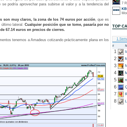
7 R
e se podría aprovechar para subirse al valor y a la tendencia del
KB
os son muy claros, la zona de los 74 euros por acción
, que es
 último lateral.
Cualquier posición que se tome, pasaría por no
TOP C
 de 67.14 euros en precios de cierres.
1 Sem
ntos tenemos a Amadeus cotizando prácticamente plana en los
#
N
1
2
f
3
N
4
5
r
6
Q
7
R
8
L