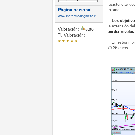
resistencia) qu
Página personal
mismo.
www.mercatradingbolsa.com
Los objetiv
la extensión del
Valoración:
5.00
perder niveles
Tu Valoración:
*
*
*
*
*
En estos mome
70.36 euros.