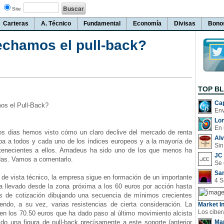
Site
Carteras
A. Técnico
Fundamental
Economía
Divisas
Bono
hamos el pull-back?
TOP B
Cap
s el Pull-Back?
Lo
En 
 dias hemos visto cómo un claro declive del mercado de renta
Al
aba a todos y cada uno de los índices europeos y a la mayoría de
Sin
rtenecientes a ellos. Amadeus ha sido uno de los que menos ha
JC 
ídas. Vamos a comentarlo.
San
de vista técnico, la empresa sigue en formación de un importante
ha llevado desde la zona próxima a los 60 euros por acción hasta
es de cotización dibujando una secuencia de mínimos crecientes
iendo, a su vez, varias resistencias de cierta consideración. La
Market In
 en los 70.50 euros que ha dado paso al último movimiento alcista
do una figura de pull-back precísamente a este soporte (anterior
Man