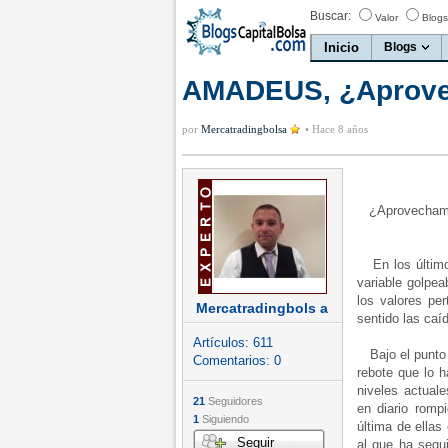
Buscar:
Valor
Blogs
Inicio
Blogs
AMADEUS, ¿Aprovec
por
Mercatradingbolsa
•
Hace 8 años
¿Aprovechamo
En los últimos
variable golpe
los valores pe
Mercatradingbols a
sentido las ca
Artículos:
611
Bajo el punto 
Comentarios:
0
rebote que lo 
niveles actual
21
Seguidores
en diario romp
1
Siguiendo
última de ellas
Seguir
al que ha segui