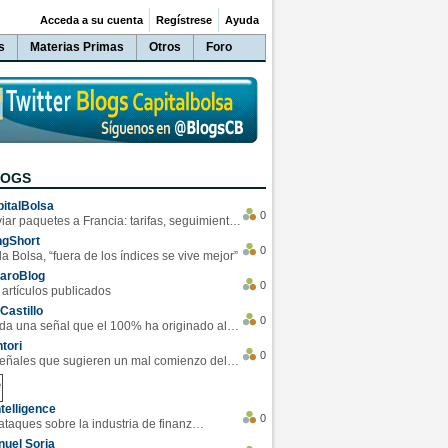
Acceda a su cuenta
Regístrese
Ayuda
s
Materias Primas
Otros
Foro
LOGS
italBolsa
0
Enviar paquetes a Francia: tarifas, seguimiento y ventajas destacadas
ngShort
0
la Bolsa, “fuera de los índices se vive mejor”
varoBlog
0
 artículos publicados
Castillo
0
Se da una señal que el 100% ha originado alzas en las bolsas
tori
0
4 Señales que sugieren un mal comienzo del 3T de la economía EEUU
telligence
0
Los ciberataques sobre la industria de finanzas se han duplicado este año
uel Soria