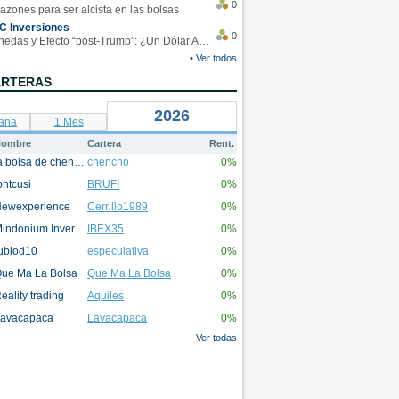
0
azones para ser alcista en las bolsas
C Inversiones
0
Monedas y Efecto “post-Trump”: ¿Un Dólar Americano operando en rangos?
• Ver todos
ARTERAS
2026
ana
1 Mes
ombre
Cartera
Rent.
la bolsa de chencho
chencho
0%
ontcusi
BRUFI
0%
ewexperience
Cerrillo1989
0%
Mindonium Inversions
IBEX35
0%
ubiod10
especulativa
0%
ue Ma La Bolsa
Que Ma La Bolsa
0%
eality trading
Aquiles
0%
avacapaca
Lavacapaca
0%
Ver todas