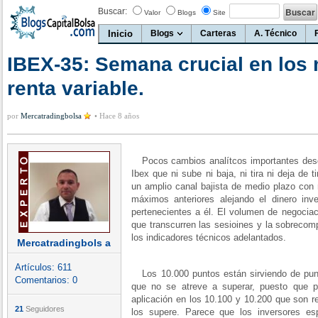
Buscar:
Valor
Blogs
Site
Inicio
Blogs
Carteras
A. Técnico
IBEX-35: Semana crucial en los
renta variable.
por
Mercatradingbolsa
•
Hace 8 años
Pocos cambios analítcos importantes desde
Ibex que ni sube ni baja, ni tira ni deja de 
un amplio canal bajista de medio plazo con 
máximos anteriores alejando el dinero inv
pertenecientes a él. El volumen de negocia
que transcurren las sesioines y la sobreco
los indicadores técnicos adelantados.
Mercatradingbols a
Artículos:
611
Los 10.000 puntos están sirviendo de punto
Comentarios:
0
que no se atreve a superar, puesto que por
aplicación en los 10.100 y 10.200 que son r
21
Seguidores
los supere. Parece que los inversores es