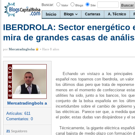
Buscar:
Valor
Blogs
Site
Inicio
Blogs
Carteras
A. Técnico
IBERDROLA: Sector energético e
mira de grandes casas de anális
por
Mercatradingbolsa
•
Hace 8 años
Echando un vistazo a los principales v
español nos topamos con Iberdrola, un valor
los últimos dias pero que trata de reponerse
menos en el momento de confeccionar estas l
utilities ha sido, junto a los bancos, los q
conjunto de la bolsa española en los últ
Mercatradingbols a
incertidumbre sobre el cambio de gobierno y
las eléctricas. Parece ser que, a medida qu
Artículos:
611
el poder, estas dudas van disipándose y el se
Comentarios:
0
Técnicamente, la gigante eléctrica español
21
Seguidores
canal bajista de medio plazo con formación