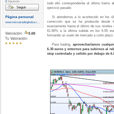
1
Siguiendo
todo ello correspondiente al último tramo a
Seguir
ejercicio pasado.
Página personal
Si atendemos a lo acontecido en los últ
corrección que se ha producido desde lo
www.mercatradingbolsa.com
exactamente hasta el último de sus niveles 
61.80% a la última subida en los 6.05 eu
Valoración:
5.00
formando un suelo de mercado a corto plazo 
Tu Valoración:
*
*
*
*
*
Para trading,
aprovecharíamos cualqui
6.30 euros y entornos para subirnos al reb
stop controlado y ceñido por debajo de 6.