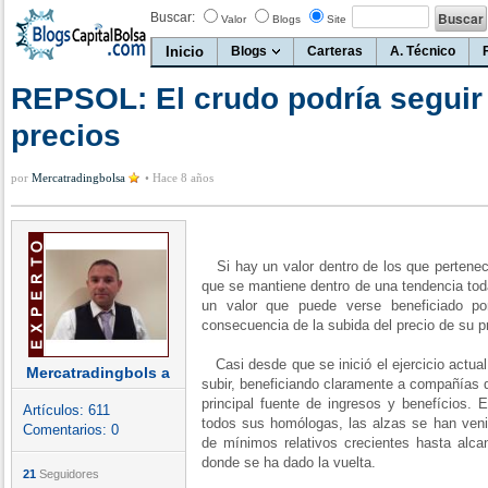
Buscar:
Valor
Blogs
Site
Inicio
Blogs
Carteras
A. Técnico
REPSOL: El crudo podría seguir
precios
por
Mercatradingbolsa
•
Hace 8 años
Si hay un valor dentro de los que pertenece
que se mantiene dentro de una tendencia toda
un valor que puede verse beneficiado p
consecuencia de la subida del precio de su pri
Casi desde que se inició el ejercicio actual
Mercatradingbols a
subir, beneficiando claramente a compañías 
principal fuente de ingresos y benefícios.
Artículos:
611
todos sus homólogas, las alzas se han veni
Comentarios:
0
de mínimos relativos crecientes hasta alca
donde se ha dado la vuelta.
21
Seguidores