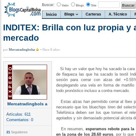
Buscar:
Valor
Blogs
Site
Inicio
Blogs
Carteras
A. Técnico
INDITEX: Brilla con luz propia y 
mercado
por
Mercatradingbolsa
•
Hace 8 años
Si hay un valor que hoy ha sacado la cara 
de flaqueza las que ha sacado la textil In
sesión para cerrar con alzas del +0.55
desplegando una vela en forma de martillo 
todo pronóstico incluso a contra mercado.
Estas alzas han permitido cerrar al Ibex p
Mercatradingbols a
necesario que los bluechips tiren del select
Telefónica deben ser los que tomen el re
Artículos:
611
agotados y sin demasiado potencial alcista d
Comentarios:
0
En resumen,
esperamos rebote para la
21
Seguidores
en la zona de los 28.60 euros
, por lo que