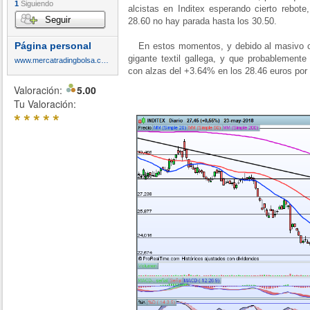
1
Siguiendo
alcistas en Inditex esperando cierto rebot
Seguir
28.60 no hay parada hasta los 30.50.
Página personal
En estos momentos, y debido al masivo cie
gigante textil gallega, y que probablemente
www.mercatradingbolsa.com
con alzas del +3.64% en los 28.46 euros por t
Valoración:
5.00
Tu Valoración:
*
*
*
*
*