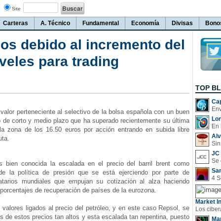
Site
Carteras
A. Técnico
Fundamental
Economía
Divisas
Bono
s debido al incremento del
iveles para trading
TOP B
Cap
lor perteneciente al selectivo de la bolsa española con un buen
Lo
o de corto y medio plazo que ha superado recientemente su última
En 
 la zona de los 16.50 euros por acción entrando en subida libre
Al
uta.
Sin
JC 
ien conocida la escalada en el precio del barril brent como
San
e la política de presión que se está ejerciendo por parte de
atarios mundiales que empujan su cotización al alza haciendo
o porcentajes de recuperación de países de la eurozona.
Market In
alores ligados al precio del petróleo, y en este caso Repsol, se
s de estos precios tan altos y esta escalada tan repentina, puesto
Man