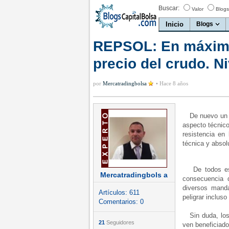
Buscar:
Valor
Blogs
Inicio
Blogs
REPSOL: En máximo
precio del crudo. N
por
Mercatradingbolsa
•
Hace 8 años
De nuevo un va
aspecto técnic
resistencia en
técnica y absol
De todos es b
Mercatradingbols a
consecuencia d
diversos mand
Artículos:
611
peligrar inclus
Comentarios:
0
Sin duda, los v
21
Seguidores
ven beneficiado