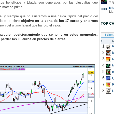
sus benefícios y Ebitda son generados por las plusvalías que
7 R
a materia prima.
KB
y siempre que no asistamos a una caída rápida del precio del
tiene un claro
objetivo en la zona de los 17 euros y entornos
TOP C
ión del último lateral que ha roto el valor.
ualquier posicionamiento que se tome en estos momentos,
1 Sem
 perder los 16 euros en precios de cierres.
#
N
1
2
f
3
N
4
5
r
6
Q
7
R
8
L