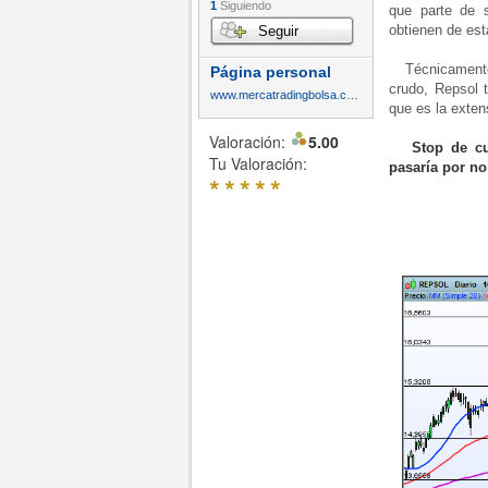
1
Siguiendo
que parte de 
obtienen de est
Seguir
Técnicamente, 
Página personal
crudo, Repsol 
www.mercatradingbolsa.com
que es la extens
Valoración:
5.00
Stop de c
Tu Valoración:
pasaría por no
*
*
*
*
*