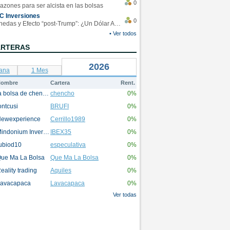
0
azones para ser alcista en las bolsas
C Inversiones
0
Monedas y Efecto “post-Trump”: ¿Un Dólar Americano operando en rangos?
• Ver todos
ARTERAS
2026
ana
1 Mes
ombre
Cartera
Rent.
la bolsa de chencho
chencho
0%
ontcusi
BRUFI
0%
ewexperience
Cerrillo1989
0%
Mindonium Inversions
IBEX35
0%
ubiod10
especulativa
0%
ue Ma La Bolsa
Que Ma La Bolsa
0%
eality trading
Aquiles
0%
avacapaca
Lavacapaca
0%
Ver todas