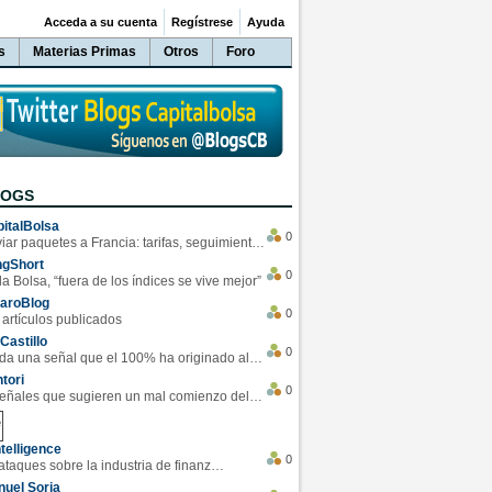
Acceda a su cuenta
Regístrese
Ayuda
s
Materias Primas
Otros
Foro
LOGS
italBolsa
0
Enviar paquetes a Francia: tarifas, seguimiento y ventajas destacadas
ngShort
0
la Bolsa, “fuera de los índices se vive mejor”
varoBlog
0
 artículos publicados
Castillo
0
Se da una señal que el 100% ha originado alzas en las bolsas
tori
0
4 Señales que sugieren un mal comienzo del 3T de la economía EEUU
telligence
0
Los ciberataques sobre la industria de finanzas se han duplicado este año
uel Soria