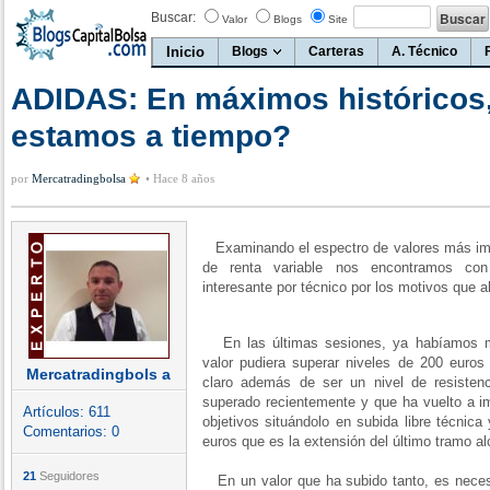
Buscar:
Valor
Blogs
Site
Inicio
Blogs
Carteras
A. Técnico
ADIDAS: En máximos históricos
estamos a tiempo?
por
Mercatradingbolsa
•
Hace 8 años
Examinando el espectro de valores más imp
de renta variable nos encontramos con
interesante por técnico por los motivos que
En las últimas sesiones, ya habíamos me
valor pudiera superar niveles de 200 eur
Mercatradingbols a
claro además de ser un nivel de resistenc
superado recientemente y que ha vuelto a i
Artículos:
611
objetivos situándolo en subida libre técnica
Comentarios:
0
euros que es la extensión del último tramo alc
21
Seguidores
En un valor que ha subido tanto, es necesa