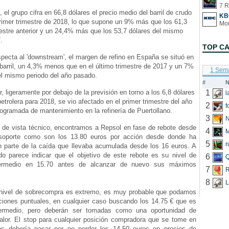
7 R
el grupo cifra en 66,8 dólares el precio medio del barril de crudo
KB
rimer trimestre de 2018, lo que supone un 9% más que los 61,3
mestre anterior y un 24,4% más que los 53,7 dólares del mismo
.
TOP C
ecta al 'downstream', el margen de refino en España se situó en
 barril, un 4,3% menos que en el último trimestre de 2017 y un 7%
1 Sem
l mismo periodo del año pasado.
#
N
 ligeramente por debajo de la previsión en torno a los 6,8 dólares
1
petrolera para 2018, se vio afectado en el primer trimestre del año
2
f
rogramada de mantenimiento en la refinería de Puertollano.
3
N
de vista técnico, encontramos a Repsol en fase de rebote desde
4
soporte como son los 13.80 euros por acción desde donde ha
5
r
n parte de la caída que llevaba acumulada desde los 16 euros. A
odo parece indicar que el objetivo de este rebote es su nivel de
6
Q
ntermedio en 15.70 antes de alcanzar de nuevo sus máximos
7
R
8
L
ivel de sobrecompra es extremo, es muy probable que podamos
cciones puntuales, en cualquier caso buscando los 14.75 € que es
termedio, pero deberán ser tomadas como una oportunidad de
valor. El stop para cualquier posición compradora que se tome en
s debería pasar por no perder los 14.50 euros en precios de