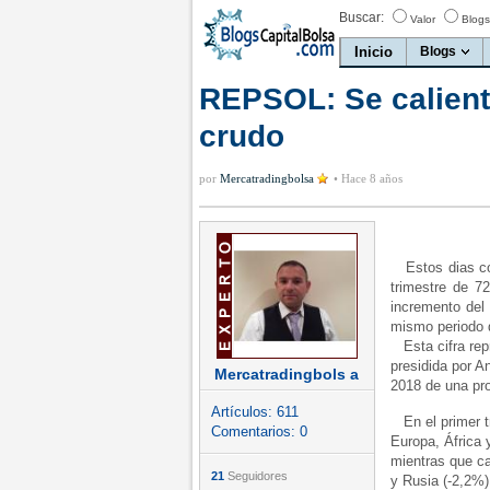
Buscar:
Valor
Blogs
Inicio
Blogs
REPSOL: Se calienta
crudo
por
Mercatradingbolsa
•
Hace 8 años
Estos dias con
trimestre de 72
incremento del
mismo periodo 
Esta cifra repr
presidida por An
Mercatradingbols a
2018 de una pro
Artículos:
611
En el primer tr
Comentarios:
0
Europa, África 
mientras que ca
21
Seguidores
y Rusia (-2,2%)