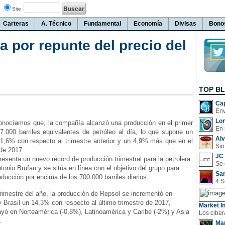
Site
Carteras
A. Técnico
Fundamental
Economía
Divisas
Bono
 por repunte del precio del
TOP B
Cap
Lo
ocíamos que, la compañía alcanzó una producción en el primer
En 
7.000 barriles equivalentes de petróleo al día, lo que supone un
Al
 1,6% con respecto al trimestre anterior y un 4,9% más que en el
Sin
de 2017.
JC 
esenta un nuevo récord de producción trimestral para la petrolera
tonio Brufau y se sitúa en línea con el objetivo del grupo para
San
ducción por encima de los 700.000 barriles diarios.
imestre del año, la producción de Repsol se incrementó en
y Brasil un 14,3% con respecto al último trimestre de 2017,
Market In
yó en Norteamérica (-0,8%), Latinoamérica y Caribe (-2%) y Asia
.
Man