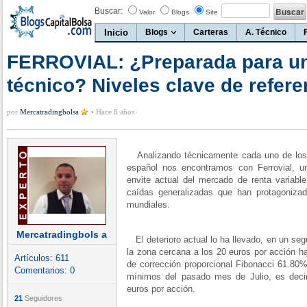
Buscar:
Valor
Blogs
Site
Inicio
Blogs
Carteras
A. Técnico
FERROVIAL: ¿Preparada para un
técnico? Niveles clave de refere
por
Mercatradingbolsa
•
Hace 8 años
Analizando técnicamente cada uno de los 
español nos encontramos con Ferrovial, u
envite actual del mercado de renta variabl
caídas generalizadas que han protagonizado
mundiales.
Mercatradingbols a
El deterioro actual lo ha llevado, en un seg
la zona cercana a los 20 euros por acción ha
Artículos:
611
de corrección proporcional Fibonacci 61.80%
Comentarios:
0
mínimos del pasado mes de Julio, es deci
euros por acción.
21
Seguidores