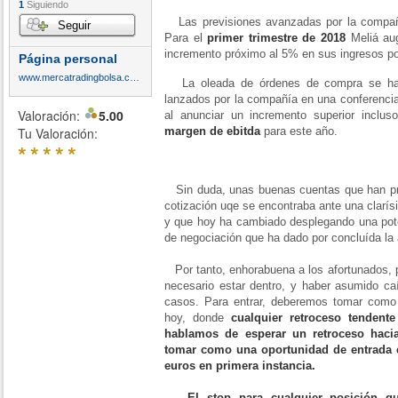
1
Siguiendo
Las previsiones avanzadas por la compañí
Seguir
Para el
primer trimestre de 2018
Meliá aug
incremento próximo al 5% en sus ingresos por
Página personal
www.mercatradingbolsa.com
La oleada de órdenes de compra se ha v
lanzados por la compañía en una conferencia
Valoración:
5.00
al anunciar un incremento superior inclu
Tu Valoración:
margen de ebitda
para este año.
*
*
*
*
*
Sin duda, unas buenas cuentas que han pro
cotización uqe se encontraba ante una clarís
y que hoy ha cambiado desplegando una pote
de negociación que ha dado por concluída la 
Por tanto, enhorabuena a los afortunados, pu
necesario estar dentro, y haber asumido ca
casos. Para entrar, deberemos tomar como 
hoy, donde
cualquier retroceso tenden
hablamos de esperar un retroceso hacia
tomar como una oportunidad de entrada e
euros en primera instancia.
El stop para cualquier posición 