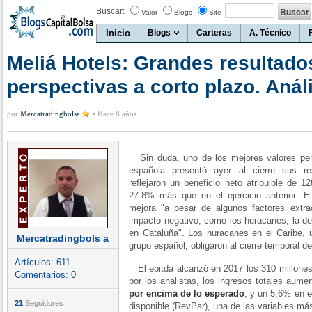
Buscar:
Valor
Blogs
Site
Inicio
Blogs
Carteras
A. Técnico
Meliá Hotels: Grandes resultado
perspectivas a corto plazo. Análi
por
Mercatradingbolsa
•
Hace 8 años
Sin duda, uno de los mejores valores pert
española presentó ayer al cierre sus re
reflejaron un beneficio neto atribuible de 
27.8% más que en el ejercicio anterior. El
mejora "a pesar de algunos factores extrao
impacto negativo, como los huracanes, la dev
en Cataluña". Los huracanes en el Caribe, 
Mercatradingbols a
grupo español, obligaron al cierre temporal d
Artículos:
611
El ebitda alcanzó en 2017 los 310 millones 
Comentarios:
0
por los analistas, los ingresos totales aum
por encima de lo esperado
, y un 5,6% en e
21
Seguidores
disponible (RevPar), una de las variables más