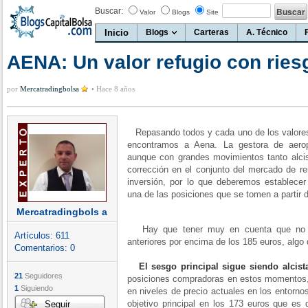
Buscar:
Valor
Blogs
Site
Inicio
Blogs
Carteras
A. Técnico
AENA: Un valor refugio con ries
por
Mercatradingbolsa
•
Hace 8 años
Repasando todos y cada uno de los valores
encontramos a Aena. La gestora de aerop
aunque con grandes movimientos tanto alcis
corrección en el conjunto del mercado de re
inversión, por lo que deberemos establecer
una de las posiciones que se tomen a partir 
Mercatradingbols a
Hay que tener muy en cuenta que no h
Artículos:
611
anteriores por encima de los 185 euros, algo 
Comentarios:
0
El sesgo principal sigue siendo alcist
21
Seguidores
posiciones compradoras en estos momentos, 
1
Siguiendo
en niveles de precio actuales en los entorno
objetivo principal en los 173 euros que es 
Seguir