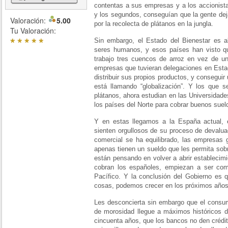
contentas a sus empresas y a los accionista
y los segundos, conseguían que la gente dej
Valoración:
5.00
por la recolecta de plátanos en la jungla.
Tu Valoración:
*
*
*
*
*
Sin embargo, el Estado del Bienestar es 
seres humanos, y esos países han visto que
trabajo tres cuencos de arroz en vez de un
empresas que tuvieran delegaciones en Esta
distribuir sus propios productos, y conseguir
está llamando “globalización”. Y los que s
plátanos, ahora estudian en las Universidad
los países del Norte para cobrar buenos suel
Y en estas llegamos a la España actual, 
sienten orgullosos de su proceso de devaluaci
comercial se ha equilibrado, las empresas
apenas tienen un sueldo que les permita sobr
están pensando en volver a abrir establecim
cobran los españoles, empiezan a ser comp
Pacífico. Y la conclusión del Gobierno es 
cosas, podemos crecer en los próximos años
Les desconcierta sin embargo que el consum
de morosidad llegue a máximos históricos d
cincuenta años, que los bancos no den crédi