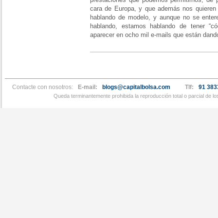
cara de Europa, y que además nos quieren 
hablando de modelo, y aunque no se enteren
hablando, estamos hablando de tener “có
aparecer en ocho mil e-mails que están dando
Contacte con nosotros:
E-mail:
blogs@capitalbolsa.com
Tlf:
91 383
Queda terminantemente prohibida la reproducción total o parcial de l