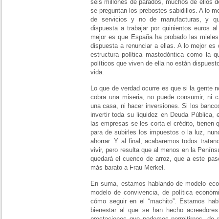
seis millones de parados, muchos de ellos de
se preguntan los prebostes sabidillos. A lo
de servicios y no de manufacturas, y 
dispuesta a trabajar por quinientos euros a
mejor es que España ha probado las mieles 
dispuesta a renunciar a ellas. A lo mejor 
estructura política mastodóntica como la q
políticos que viven de ella no están dispues
vida.
Lo que de verdad ocurre es que si la gente n
cobra una miseria, no puede consumir, ni ca
una casa, ni hacer inversiones. Si los banco
invertir toda su liquidez en Deuda Pública,
las empresas se les corta el crédito, tienen 
para de subirles los impuestos o la luz, nun
ahorrar. Y al final, acabaremos todos tratan
vivir, pero resulta que al menos en la Penín
quedará el cuenco de arroz, que a este paso
más barato a Frau Merkel.
En suma, estamos hablando de modelo eco
modelo de convivencia, de política económ
cómo seguir en el “machito”. Estamos hab
bienestar al que se han hecho acreedores
prestaciones que podemos permitirnos, de 