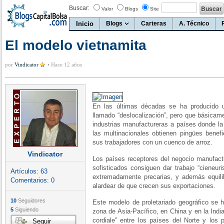
Buscar:
Valor
Blogs
Site
Inicio
Blogs
Carteras
A. Técnico
El modelo vietnamita
por
Vindicator
•
Hace 12 años
En las últimas décadas se ha producido 
llamado “deslocalización”, pero que básicame
industrias manufactureras a países donde l
las multinacionales obtienen pingües benef
sus trabajadores con un cuenco de arroz.
Vindicator
Los países receptores del negocio manufact
sofisticados consiguen dar trabajo “cieneur
Artículos:
63
extremadamente precarias, y además equilib
Comentarios:
0
alardear de que crecen sus exportaciones.
10
Seguidores
Este modelo de proletariado geográfico se 
5
Siguiendo
zona de Asia-Pacífico, en China y en la Indi
cordiale” entre los países del Norte y los 
Seguir