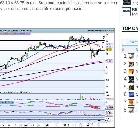
2.10 y 63.75 euros. Stop para cualquier posición que se tome en
7 R
 por debajo de la zona 55.75 euros por acción.
KB
TOP C
1 Sem
#
N
1
2
f
3
N
4
5
r
6
Q
7
R
8
L