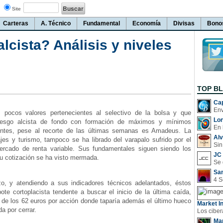
Site
Carteras
A. Técnico
Fundamental
Economía
Divisas
Bono
cista? Análisis y niveles
TOP B
Cap
cos valores pertenecientes al selectivo de la bolsa y que
Lo
esgo alcista de fondo con formación de máximos y mínimos
En 
ientes, pese al recorte de las últimas semanas es Amadeus. La
Al
jes y turismo, tampoco se ha librado del varapalo sufrido por el
Sin
ercado de renta variable. Sus fundamentales siguen siendo los
JC 
u cotización se ha visto mermada.
San
, y atendiendo a sus indicadores técnicos adelantados, éstos
ote cortoplacista tendente a buscar el inicio de la última caída,
 de los 62 euros por acción donde taparía además el último hueco
Market In
a por cerrar.
Man