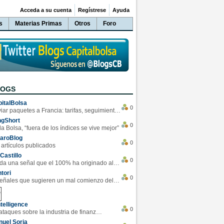
Acceda a su cuenta
Regístrese
Ayuda
s
Materias Primas
Otros
Foro
LOGS
italBolsa
0
Enviar paquetes a Francia: tarifas, seguimiento y ventajas destacadas
ngShort
0
la Bolsa, “fuera de los índices se vive mejor”
varoBlog
0
 artículos publicados
Castillo
0
Se da una señal que el 100% ha originado alzas en las bolsas
tori
0
4 Señales que sugieren un mal comienzo del 3T de la economía EEUU
telligence
0
Los ciberataques sobre la industria de finanzas se han duplicado este año
uel Soria