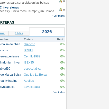
0
azones para ser alcista en las bolsas
C Inversiones
0
Monedas y Efecto “post-Trump”: ¿Un Dólar Americano operando en rangos?
• Ver todos
ARTERAS
2026
ana
1 Mes
ombre
Cartera
Rent.
la bolsa de chencho
chencho
0%
ontcusi
BRUFI
0%
ewexperience
Cerrillo1989
0%
Mindonium Inversions
IBEX35
0%
ubiod10
especulativa
0%
ue Ma La Bolsa
Que Ma La Bolsa
0%
eality trading
Aquiles
0%
avacapaca
Lavacapaca
0%
Ver todas