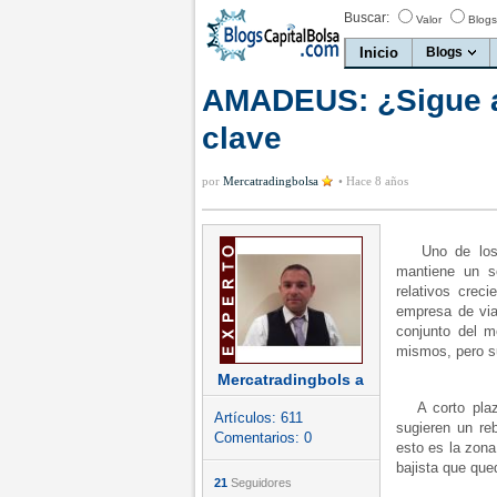
Buscar:
Valor
Blogs
Inicio
Blogs
AMADEUS: ¿Sigue al
clave
por
Mercatradingbolsa
•
Hace 8 años
Uno de los po
mantiene un s
relativos crec
empresa de via
conjunto del m
mismos, pero s
Mercatradingbols a
A corto plazo
Artículos:
611
sugieren un reb
Comentarios:
0
esto es la zona
bajista que qued
21
Seguidores