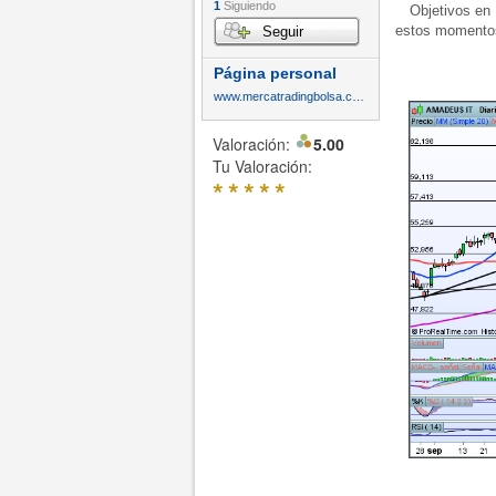
1
Siguiendo
Objetivos en 6
estos momentos,
Seguir
Página personal
www.mercatradingbolsa.com
Valoración:
5.00
Tu Valoración:
*
*
*
*
*