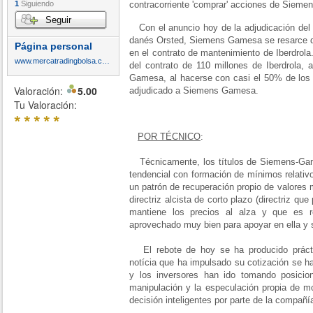
1
Siguiendo
contracorriente 'comprar' acciones de Siem
Seguir
Con el anuncio hoy de la adjudicación del 
danés Orsted, Siemens Gamesa se resarce del
Página personal
en el contrato de mantenimiento de Iberdrola
www.mercatradingbolsa.com
del contrato de 110 millones de Iberdrola, 
Gamesa, al hacerse con casi el 50% de los 
Valoración:
5.00
adjudicado a Siemens Gamesa.
Tu Valoración:
*
*
*
*
*
POR TÉCNICO
:
Técnicamente, los títulos de Siemens-Gam
tendencial con formación de mínimos relativo
un patrón de recuperación propio de valores
directriz alcista de corto plazo (directriz que
mantiene los precios al alza y que es 
aprovechado muy bien para apoyar en ella y 
El rebote de hoy se ha producido prácti
notícia que ha impulsado su cotización se h
y los inversores han ido tomando posicio
manipulación y la especulación propia de m
decisión inteligentes por parte de la compañí