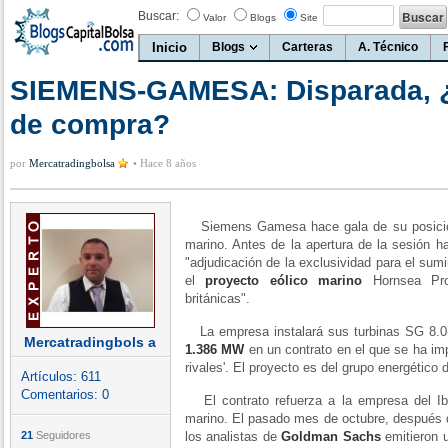
Buscar:
Valor
Blogs
Site
Inicio
Blogs
Carteras
A. Técnico
SIEMENS-GAMESA: Disparada, 
de compra?
por
Mercatradingbolsa
•
Hace 8 años
Siemens Gamesa hace gala de su posición 
marino. Antes de la apertura de la sesión 
"adjudicación de la exclusividad para el sumi
el
proyecto eólico marino
Hornsea Proj
británicas".
La empresa instalará sus turbinas SG 8.0
Mercatradingbols a
1.386 MW
en un contrato en el que se ha im
rivales'. El proyecto es del grupo energético
Artículos:
611
Comentarios:
0
El contrato refuerza a la empresa del Ib
marino. El pasado mes de octubre, después d
21
Seguidores
los analistas de
Goldman Sachs
emitieron 