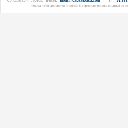
Contacte con nosotros:
E-mail:
blogs@capitalbolsa.com
Tlf:
91 383
Queda terminantemente prohibida la reproducción total o parcial de l