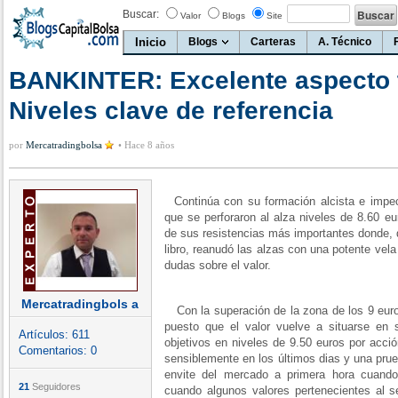
Buscar:
Valor
Blogs
Site
Inicio
Blogs
Carteras
A. Técnico
BANKINTER: Excelente aspecto 
Niveles clave de referencia
por
Mercatradingbolsa
•
Hace 8 años
Continúa con su formación alcista e impe
que se perforaron al alza niveles de 8.60 eu
de sus resistencias más importantes donde, 
libro, reanudó las alzas con una potente vel
dudas sobre el valor.
Mercatradingbols a
Con la superación de la zona de los 9 euro
puesto que el valor vuelve a situarse en s
Artículos:
611
objetivos en niveles de 9.50 euros por acci
Comentarios:
0
sensiblemente en los últimos dias y una pru
envite del mercado a primera hora cuando
21
Seguidores
cuando algunos valores pertenecientes al se