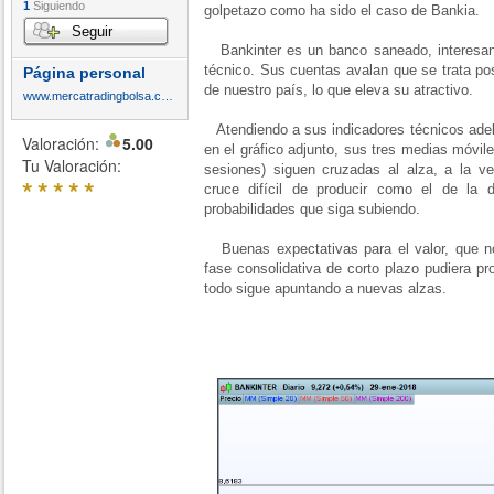
1
Siguiendo
golpetazo como ha sido el caso de Bankia.
Seguir
Bankinter es un banco saneado, interesan
técnico. Sus cuentas avalan que se trata p
Página personal
de nuestro país, lo que eleva su atractivo.
www.mercatradingbolsa.com
Atendiendo a sus indicadores técnicos adel
Valoración:
5.00
en el gráfico adjunto, sus tres medias móvil
Tu Valoración:
sesiones) siguen cruzadas al alza, a la 
*
*
*
*
*
cruce difícil de producir como el de la
probabilidades que siga subiendo.
Buenas expectativas para el valor, que no
fase consolidativa de corto plazo pudiera p
todo sigue apuntando a nuevas alzas.