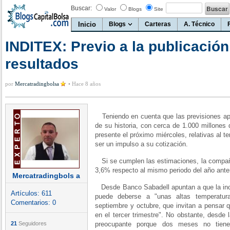
Buscar:
Valor
Blogs
Site
Inicio
Blogs
Carteras
A. Técnico
INDITEX: Previo a la publicació
resultados
por
Mercatradingbolsa
•
Hace 8 años
Teniendo en cuenta que las previsiones apu
de su historia, con cerca de 1.000 millones 
presente el próximo miércoles, relativas al te
ser un impulso a su cotización.
Si se cumplen las estimaciones, la compañí
3,6% respecto al mismo periodo del año anter
Mercatradingbols a
Desde Banco Sabadell apuntan a que la inc
Artículos:
611
puede deberse a "unas altas temperatu
Comentarios:
0
septiembre y octubre, que invitan a pensar q
en el tercer trimestre". No obstante, desde 
21
Seguidores
preocupante porque dos meses no tienen