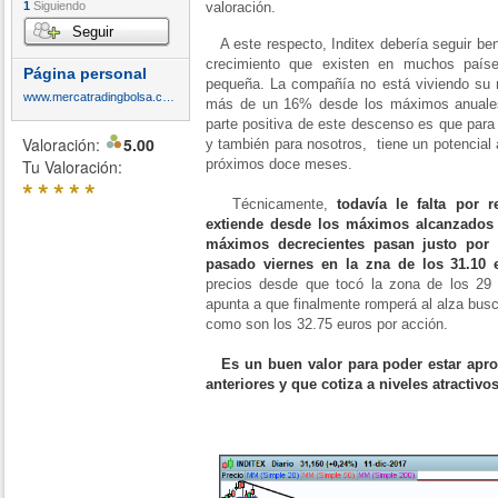
1
Siguiendo
valoración.
Seguir
A este respecto, Inditex debería seguir ben
crecimiento que existen en muchos país
Página personal
pequeña. La compañía no está viviendo su 
www.mercatradingbolsa.com
más de un 16% desde los máximos anuales
parte positiva de este descenso es que para
Valoración:
5.00
y también para nosotros, tiene un potencial 
Tu Valoración:
próximos doce meses.
*
*
*
*
*
Técnicamente,
todavía le falta por r
extiende desde los máximos alcanzados
máximos decrecientes pasan justo por e
pasado viernes en la zna de los 31.10 
precios desde que tocó la zona de los 29
apunta a que finalmente romperá al alza busc
como son los 32.75 euros por acción.
Es un buen valor para poder estar apro
anteriores y que cotiza a niveles atractiv