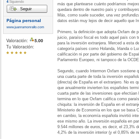
4
Siguiendo
más que plantearse cuánto podríamos mejorar
Seguir
quedara dentro de nuestro país y contribuyera
Más, como suele suceder, una vez profundiz
Página personal
datos están muy lejos de decir aquello que 
www.juanramonrallo.com
Primero, la definición que adopta Oxfam de pa
juicio, paraíso fiscal es todo aquel país con
Valoración:
5.00
para la inversión extranjera. Merced a esta de
Tu Valoración:
categoría países como Holanda, Irlanda o L
*
*
*
*
*
calificación ni por parte del gobierno de Espa
Parlamento Europeo, ni tampoco de la OCDE
Segundo, cuando Intermon Oxfam sostiene qu
una cuarta parte de toda la inversión española
(directa) de España en el extranjero. No es qu
que anualmente invierten los españoles termi
cuarta parte de las inversiones que efectúan 
termina en lo que Oxfam califica como paraís
chiquita: la inversión de España en el extran
Ministerio de Economía en los que se basa O
en cambio, la economía española invirtió int
ese mismo año. La inversión española en par
9.544 millones de euros, es decir, el 23,3% de
4,2% de la inversión interior (y el 0,85% de n