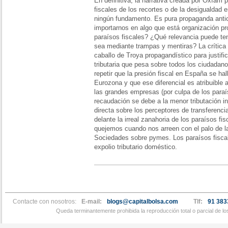
En definitiva, la narrativa creada por Oxfam 
fiscales de los recortes o de la desigualdad
ningún fundamento. Es pura propaganda antica
importarnos en algo que está organización pr
paraísos fiscales? ¿Qué relevancia puede te
sea mediante trampas y mentiras? La crítica a
caballo de Troya propagandístico para justific
tributaria que pesa sobre todos los ciudada
repetir que la presión fiscal en España se hal
Eurozona y que ese diferencial es atribuible a
las grandes empresas (por culpa de los paraís
recaudación se debe a la menor tributación in
directa sobre los perceptores de transferenci
delante la irreal zanahoria de los paraísos fi
quejemos cuando nos arreen con el palo de l
Sociedades sobre pymes. Los paraísos fiscal
expolio tributario doméstico.
Contacte con nosotros:
E-mail:
blogs@capitalbolsa.com
Tlf:
91 383
Queda terminantemente prohibida la reproducción total o parcial de l