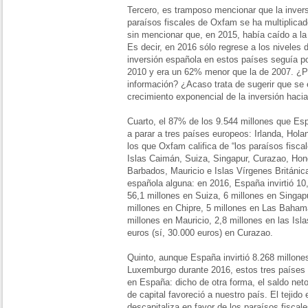
Tercero, es tramposo mencionar que la invers
paraísos fiscales de Oxfam se ha multiplicad
sin mencionar que, en 2015, había caído a la
Es decir, en 2016 sólo regrese a los niveles 
inversión española en estos países seguía po
2010 y era un 62% menor que la de 2007. ¿P
información? ¿Acaso trata de sugerir que se 
crecimiento exponencial de la inversión haci
Cuarto, el 87% de los 9.544 millones que Esp
a parar a tres países europeos: Irlanda, Hol
los que Oxfam califica de “los paraísos fis
Islas Caimán, Suiza, Singapur, Curazao, Ho
Barbados, Mauricio e Islas Vírgenes Británic
española alguna: en 2016, España invirtió 10
56,1 millones en Suiza, 6 millones en Singap
millones en Chipre, 5 millones en Las Bahama
millones en Mauricio, 2,8 millones en las Is
euros (sí, 30.000 euros) en Curazao.
Quinto, aunque España invirtió 8.268 millone
Luxemburgo durante 2016, estos tres países i
en España: dicho de otra forma, el saldo net
de capital favoreció a nuestro país. El tejido
descapitaliza en favor de los paraísos fiscale