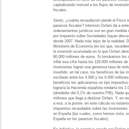
capitalizando merced a los flujos de inversi
fiscales.
Sexto, ¿cuánta recaudación pierde el Fisco
paraísos fiscales? Intermon Oxfam da a ente
ordenamientos jurídicos son en gran medida 
por Impuesto sobre Sociedades hayan descen
desde 2007. Nada más lejos de la realidad. D
Ministerio de Economía (en los que, recorde
la inversión acumulada en lo que Oxfam deno
80.000 millones de euros. Si tomáramos los
inflar esa cifra hasta los 120.000 millones 
inversiones logran una generosa tasa de renta
invertido: en tal caso, los beneficios de las 
oscilarán entre los 4.000 y los 6.000 millone
beneficios les aplicáramos un tipo impositivo
lograría la Hacienda española rondaría los 1.
(alrededor del 0,1% de nuestro PIB). Nada que
millones que llega a deslizar Oxfam. Y, en rea
a esa: a la postre, en este cálculo no estam
impuestos recaudados sobre las inversiones r
en España (las cuales, como hemos visto, son
España en los paraísos fiscales).