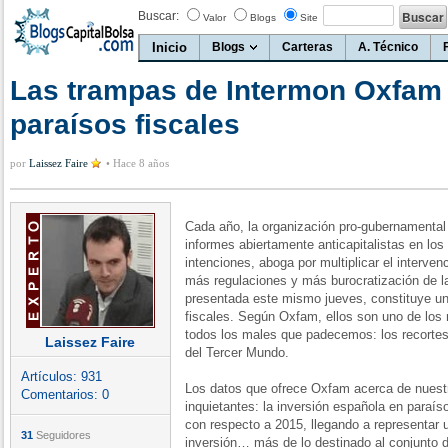
Buscar:
Valor
Blogs
Site
Inicio
Blogs
Carteras
A. Técnico
Las trampas de Intermon Oxfam 
paraísos fiscales
por
Laissez Faire
•
Hace 8 años
Cada año, la organización pro-gubernamental
informes abiertamente anticapitalistas en los
intenciones, aboga por multiplicar el interve
más regulaciones y más burocratización de la
presentada este mismo jueves, constituye un 
fiscales. Según Oxfam, ellos son uno de los 
todos los males que padecemos: los recortes, 
Laissez Faire
del Tercer Mundo.
Artículos:
931
Los datos que ofrece Oxfam acerca de nuest
Comentarios:
0
inquietantes: la inversión española en paraíso
con respecto a 2015, llegando a representar 
31
Seguidores
inversión… más de lo destinado al conjunto 