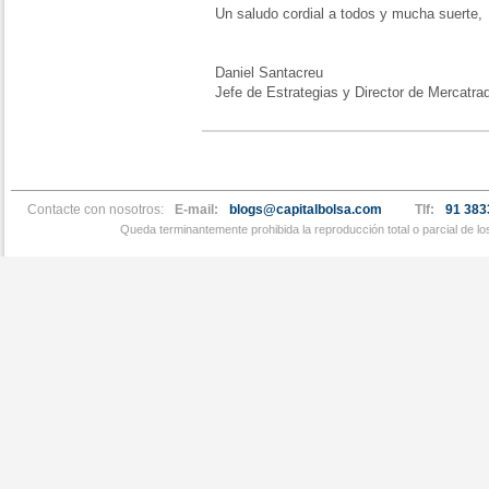
Un saludo cordial a todos y mucha suerte,
Daniel Santacreu
Jefe de Estrategias y Director de Mercatr
Contacte con nosotros:
E-mail:
blogs@capitalbolsa.com
Tlf:
91 383
Queda terminantemente prohibida la reproducción total o parcial de l