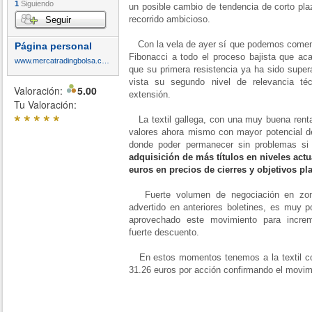
1
Siguiendo
un posible cambio de tendencia de corto pla
recorrido ambicioso.
Seguir
Con la vela de ayer sí que podemos comenzar
Página personal
Fibonacci a todo el proceso bajista que 
www.mercatradingbolsa.com
que su primera resistencia ya ha sido super
vista su segundo nivel de relevancia t
Valoración:
5.00
extensión.
Tu Valoración:
*
*
*
*
*
La textil gallega, con una muy buena rentab
valores ahora mismo con mayor potencial de
donde poder permanecer sin problemas si 
adquisición de más títulos en niveles actu
euros en precios de cierres y objetivos p
Fuerte volumen de negociación en zo
advertido en anteriores boletines, es muy 
aprovechado este movimiento para increm
fuerte descuento.
En estos momentos tenemos a la textil co
31.26 euros por acción confirmando el movi