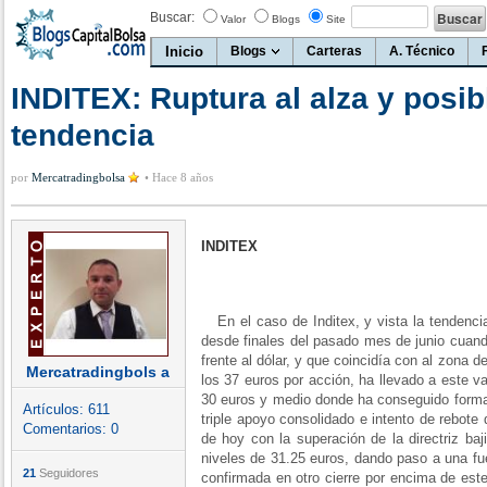
Buscar:
Valor
Blogs
Site
Inicio
Blogs
Carteras
A. Técnico
INDITEX: Ruptura al alza y posi
tendencia
por
Mercatradingbolsa
•
Hace 8 años
INDITEX
En el caso de Inditex, y vista la tendenci
desde finales del pasado mes de junio cuand
frente al dólar, y que coincidía con al zona 
Mercatradingbols a
los 37 euros por acción, ha llevado a este va
30 euros y medio donde ha conseguido form
Artículos:
611
triple apoyo consolidado e intento de rebote
Comentarios:
0
de hoy con la superación de la directriz ba
niveles de 31.25 euros, dando paso a una fue
21
Seguidores
confirmada en otro cierre por encima de est