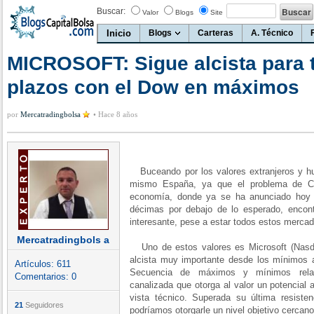
Buscar:
Valor
Blogs
Site
Inicio
Blogs
Carteras
A. Técnico
MICROSOFT: Sigue alcista para 
plazos con el Dow en máximos
por
Mercatradingbolsa
•
Hace 8 años
Buceando por los valores extranjeros y hu
mismo España, ya que el problema de Ca
economía, donde ya se ha anunciado hoy 
décimas por debajo de lo esperado, encon
interesante, pese a estar todos estos merca
Mercatradingbols a
Uno de estos valores es Microsoft (Nasd
alcista muy importante desde los mínimos a
Artículos:
611
Secuencia de máximos y mínimos relati
Comentarios:
0
canalizada que otorga al valor un potencial 
vista técnico. Superada su última resiste
21
Seguidores
podríamos otorgarle un nivel objetivo cercano