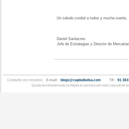
Un saludo cordial a todos y mucha suerte,
Daniel Santacreu
Jefe de Estrategias y Director de Mercatra
Contacte con nosotros:
E-mail:
blogs@capitalbolsa.com
Tlf:
91 383
Queda terminantemente prohibida la reproducción total o parcial de l