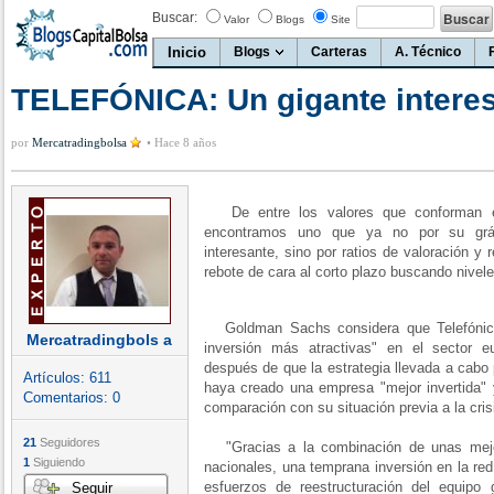
Buscar:
Valor
Blogs
Site
Inicio
Blogs
Carteras
A. Técnico
TELEFÓNICA: Un gigante intere
por
Mercatradingbolsa
•
Hace 8 años
De entre los valores que conforman el 
encontramos uno que ya no por su gráf
interesante, sino por ratios de valoración y
rebote de cara al corto plazo buscando nive
Goldman Sachs considera que Telefónica
Mercatradingbols a
inversión más atractivas" en el sector e
después de que la estrategia llevada a cabo
Artículos:
611
haya creado una empresa "mejor invertida
Comentarios:
0
comparación con su situación previa a la cris
21
Seguidores
"Gracias a la combinación de unas mejo
1
Siguiendo
nacionales, una temprana inversión en la red 
esfuerzos de reestructuración del equipo
Seguir