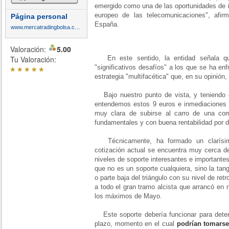
emergido como una de las oportunidades de i
europeo de las telecomunicaciones", afir
Página personal
España.
www.mercatradingbolsa.com
Valoración:
5.00
Tu Valoración:
En este sentido, la entidad señala que
*
*
*
*
*
"significativos desafíos" a los que se ha en
estrategia "multifacética" que, en su opinión,
Bajo nuestro punto de vista, y teniendo e
entendemos estos 9 euros e inmediaciones
muy clara de subirse al carro de una com
fundamentales y con buena rentabilidad por 
Técnicamente, ha formado un clarísimo
cotización actual se encuentra muy cerca de
niveles de soporte interesantes e importante
que no es un soporte cualquiera, sino la tang
o parte baja del triángulo con su nivel de re
a todo el gran tramo alcista que arrancó en 
los máximos de Mayo.
Este soporte debería funcionar para deten
plazo, momento en el cual
podrían tomarse