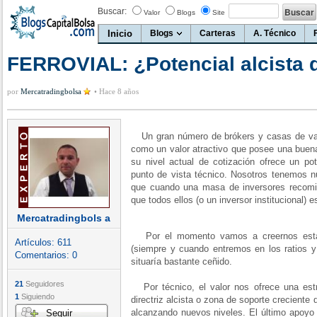
Buscar:
Valor
Blogs
Site
Inicio
Blogs
Carteras
A. Técnico
FERROVIAL: ¿Potencial alcista d
por
Mercatradingbolsa
•
Hace 8 años
Un gran número de brókers y casas de val
como un valor atractivo que posee una buena
su nivel actual de cotización ofrece un pot
punto de vista técnico. Nosotros tenemos nu
que cuando una masa de inversores recomi
que todos ellos (o un inversor institucional)
Mercatradingbols a
Por el momento vamos a creernos esta 
Artículos:
611
(siempre y cuando entremos en los ratios 
Comentarios:
0
situaría bastante ceñido.
21
Seguidores
Por técnico, el valor nos ofrece una estr
1
Siguiendo
directriz alcista o zona de soporte creciente
alcanzando nuevos niveles. El último apoyo 
Seguir