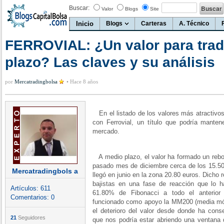
Buscar:
Valor
Blogs
Site
Inicio
Blogs
Carteras
A. Técnico
FERROVIAL: ¿Un valor para trad
plazo? Las claves y su análisis
por
Mercatradingbolsa
•
Hace 8 años
En el listado de los valores más atractivos
con Ferrovial, un título que podría mante
mercado.
A medio plazo, el valor ha formado un rebo
pasado mes de diciembre cerca de los 15.50
Mercatradingbols a
llegó en junio en la zona 20.80 euros. Dicho 
bajistas en una fase de reacción que lo 
Artículos:
611
61.80% de Fibonacci a todo el anterior
Comentarios:
0
funcionado como apoyo la MM200 (media móv
el deterioro del valor desde donde ha cons
21
Seguidores
que nos podría estar abriendo una ventana d